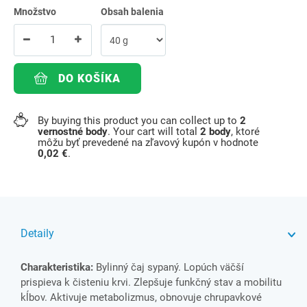
Množstvo
Obsah balenia
DO KOŠÍKA
By buying this product you can collect up to
2
vernostné body
. Your cart will total
2
body
, ktoré
môžu byť prevedené na zľavový kupón v hodnote
0,02 €
.
Detaily
Charakteristika:
Bylinný čaj sypaný. Lopúch väčší
prispieva k čisteniu krvi. Zlepšuje funkčný stav a mobilitu
kĺbov. Aktivuje metabolizmus, obnovuje chrupavkové