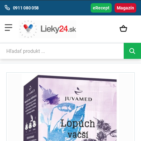
0911 080 058
eRecept
Magazín