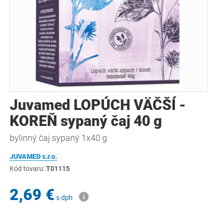
Juvamed LOPÚCH VÄČŠÍ -
KOREŇ sypaný čaj 40 g
bylinný čaj sypaný 1x40 g
JUVAMED s.r.o.
Kód tovaru:
T01115
2,69 €
s dph