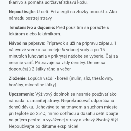
tkanivo a pomáha udržiavať zdravú kožu.
Nepoužívajte:
U detí. Pri alergii na zložky produktu. Ako
náhradu pestrej stravy.
Tehotenstvo a dojčenie:
Pred použitím sa poraďte s
lekárom alebo lekárnikom.
Návod na prípravu:
Prípravok slúži na prípravu záparu. 1
nálevové vrecko sa preleje ¼ vriacej vody a po 15
minutách luhovania v prikrytej nádobe sa vyberie. Čaj sa
nesmie variť. Pripravuje sa vždy čerstvý. Denne sa
doporučujú 2 šálky ráno a večer.
Zloženie:
Lopúch väčší - koreň (inulín, sliz, triesloviny,
horčiny, minerálne látky)
Upozornenie:
Výživový doplnok sa nesmie používať ako
náhrada rozmanitej stravy. Neprekračovať odporúčanú
dennú dávku. Uchovávajte na tmavom a suchom mieste
pri teplote do 25°C, mimo dohľadu a dosahu detí! Dbajte
na príjem pestrej a vyváženej stravy a zdravý životný štýl.
Nepoužívajte po dátume exspirácie!