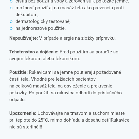
čistia bez použitia vody a zároveň sú k pokožke jemné,
možnosť použiť aj na masáž tela ako prevencia proti
dekubitom,
dermatologicky testované,
na jednorazové použitie.
Nepoužívajte:
V prípade alergie na zložky prípravku.
Tehotenstvo a dojčenie:
Pred použitím sa poraďte so
svojím lekárom alebo lekárnikom.
Použitie:
Rukavicami sa jemne poutierajú požadované
časti tela. Vhodné pre ležiacich pacientov
na celkovú masáž tela, na osvieženie a prekrvenie
pokožky. Po použití sa rukavica odhodí do príslušného
odpadu.
Upozornenie:
Uchovávajte na tmavom a suchom mieste
pri teplote do 25°C, mimo dohľadu a dosahu detí!Rukavice
nie sú sterilné!!!