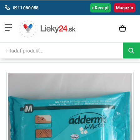
0911 080 058
eRecept
Magazín