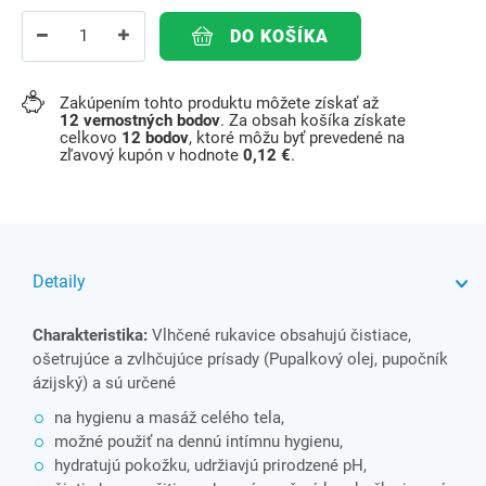
DO KOŠÍKA
Zakúpením tohto produktu môžete získať až
12
vernostných bodov
. Za obsah košíka získate
celkovo
12
bodov
, ktoré môžu byť prevedené na
zľavový kupón v hodnote
0,12 €
.
Detaily
Charakteristika:
Vlhčené rukavice obsahujú čistiace,
ošetrujúce a zvlhčujúce prísady (Pupalkový olej, pupočník
ázijský) a sú určené
na hygienu a masáž celého tela,
možné použiť na dennú intímnu hygienu,
hydratujú pokožku, udržiavjú prirodzené pH,