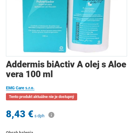
Addermis biActiv A olej s Aloe
vera 100 ml
EMG Care s.r.o.
Tento produkt aktuálne nie je dostupný
8,43 €
s dph
Obsah balenia