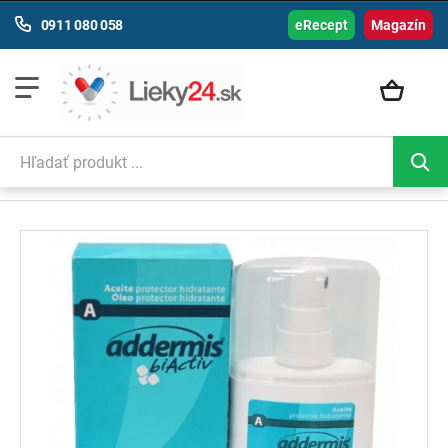
0911 080 058
eRecept
Magazín