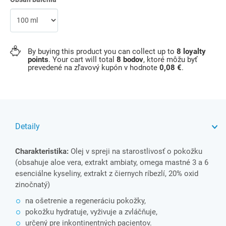
By buying this product you can collect up to
8
loyalty
points
. Your cart will total
8
bodov
, ktoré môžu byť
prevedené na zľavový kupón v hodnote
0,08 €
.
Detaily
Charakteristika:
Olej v spreji na starostlivosť o pokožku
(obsahuje aloe vera, extrakt ambiaty, omega mastné 3 a 6
esenciálne kyseliny, extrakt z čiernych ríbezlí, 20% oxid
zinočnatý)
na ošetrenie a regeneráciu pokožky,
pokožku hydratuje, vyživuje a zvláčňuje,
určený pre inkontinentných pacientov.