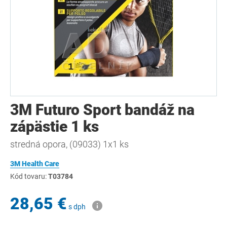
3M Futuro Sport bandáž na
zápästie 1 ks
stredná opora, (09033) 1x1 ks
3M Health Care
Kód tovaru:
T03784
28,65 €
s dph