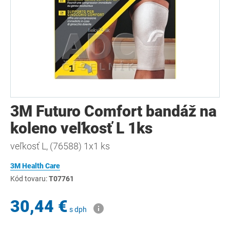
3M Futuro Comfort bandáž na
koleno veľkosť L 1ks
veľkosť L, (76588) 1x1 ks
3M Health Care
Kód tovaru:
T07761
30,44 €
s dph