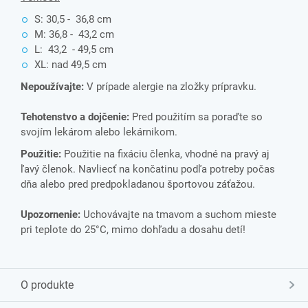
S: 30,5 - 36,8 cm
M: 36,8 - 43,2 cm
L: 43,2 - 49,5 cm
XL: nad 49,5 cm
Nepoužívajte:
V prípade alergie na zložky prípravku.
Tehotenstvo a dojčenie:
Pred použitím sa poraďte so
svojím lekárom alebo lekárnikom.
Použitie:
Použitie na fixáciu členka, vhodné na pravý aj
ľavý členok.
Navliecť na končatinu podľa potreby počas
dňa alebo pred predpokladanou športovou záťažou.
Upozornenie:
Uchovávajte na tmavom a suchom mieste
pri teplote do 25°C, mimo dohľadu a dosahu detí!
O produkte