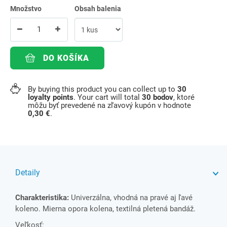
Množstvo
Obsah balenia
DO KOŠÍKA
By buying this product you can collect up to
30
loyalty points
. Your cart will total
30
bodov
, ktoré
môžu byť prevedené na zľavový kupón v hodnote
0,30 €
.
Detaily
Charakteristika:
Univerzálna, vhodná na pravé aj ľavé
koleno. Mierna opora kolena, textilná pletená bandáž.
Veľkosť: