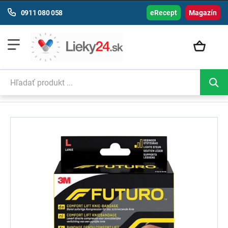
0911 080 058
eRecept
Magazín