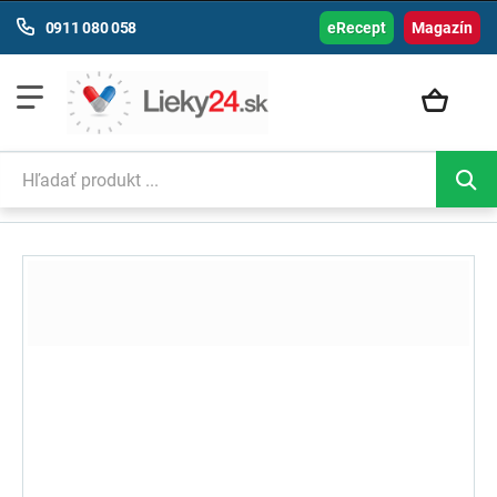
0911 080 058
eRecept
Magazín