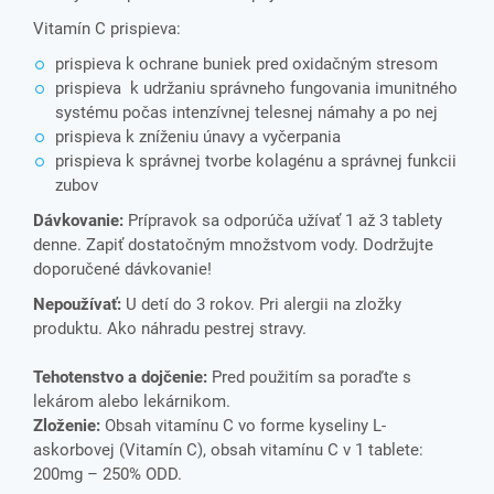
Vitamín C prispieva:
prispieva k ochrane buniek pred oxidačným stresom
prispieva k udržaniu správneho fungovania imunitného
systému počas intenzívnej telesnej námahy a po nej
prispieva k zníženiu únavy a vyčerpania
prispieva k správnej tvorbe kolagénu a správnej funkcii
zubov
Dávkovanie:
Prípravok sa odporúča užívať 1 až 3 tablety
denne. Zapiť dostatočným množstvom vody. Dodržujte
doporučené dávkovanie!
Nepoužívať:
U detí do 3 rokov. Pri alergii na zložky
produktu. Ako náhradu pestrej stravy.
Tehotenstvo a dojčenie:
Pred použitím sa poraďte s
lekárom alebo lekárnikom.
Zloženie:
Obsah vitamínu C vo forme kyseliny L-
askorbovej (Vitamín C), obsah vitamínu C v 1 tablete:
200mg – 250% ODD.