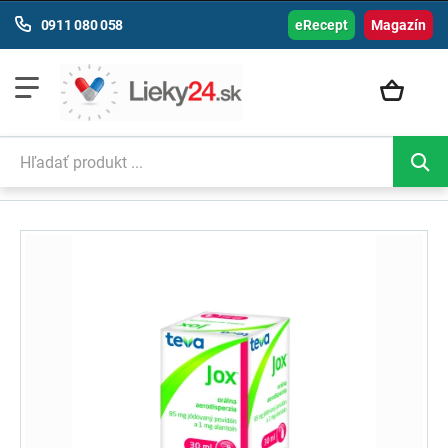
0911 080 058
eRecept
Magazín