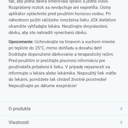
tak, aby jedna dávka smerovala vpravo a jedna vľavo.
Rozprášený roztok sa nevdychuje ani neprehĺta. Ústny
aplikátor opláchnite pred použitím horúcou vodou. Pri
náhodnom požití väčšieho množstva lieku JOX dieťaťom
okamžite vyhľadajte lekára. Neužívajte dvojnásobnú
dávku, aby ste nahradili vynechanú dávku.
Upozornenie:
Uchovávajte na tmavom a suchom mieste
pri teplote do 25°C, mimo dohľadu a dosahu detí!
Dodržujte doporučené dávkovanie a terapeutický režim.
Pred použitím si prečítajte písomnú informáciu pre
používateľa pribalenú k lieku. V prípade nejasností sa
informujte u lekára alebo lekárnika. Nepoužitý liek vráťte
do lekárni, pomôžete tak chrániť životné prostredie!
Nepoužívajte po dátume exspirácie!
O produkte
Vlastnosti