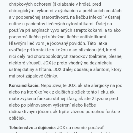
chrípkových ochorení (škriabanie v hrdle), pred
chirurgickými výkonmi v dýchacích a prehĺtacích cestách
a v pooperačnej starostlivosti, na liečbu infekcií v ústnej
dutine u pacientov liečených cytostatikami. Ďalej sa
používa pri angínach vyvolaných streptokokami, a to ako
podporná liečba pri súbežnej liečbe antibiotikami.
Hlavným liečivom je jódovaný povidón. Táto látka
uvoľňuje pri kontakte s kožou a so sliznicou jód, ktorý
ničí celý rad choroboplodných zárodkov (baktérie, plesne,
niektoré vírusy. JOX je preto vhodný na dezinfekciu
ústnej dutiny a hltana. JOX ďalej obsahuje alantoín, ktorý
má protizápalové účinky.
Konraindikácie:
Nepoužívajte JOX, ak ste alergický na jód
alebo na ktorúkoľvek z ďalších zložiek tohto lieku, ak
máte zvýšenú funkciu štítnej žľazy, ak ste 2 týždne pred
alebo po plánovanom vyšetrení alebo liečbe
rádioaktívnym jódom, ak trpíte vážnou poruchou funkcie
obličiek.
Tehotenstvo a dojčenie:
JOX sa nesmie podávať