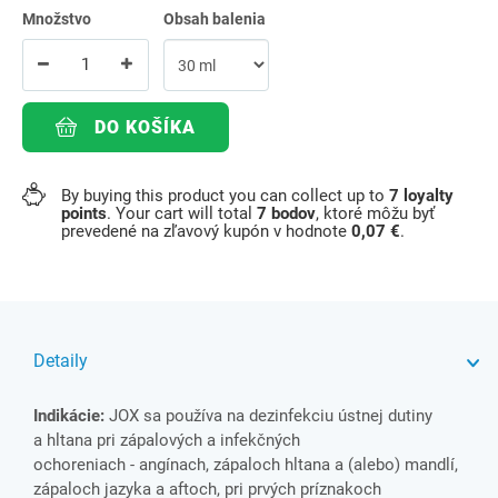
Množstvo
Obsah balenia
DO KOŠÍKA
By buying this product you can collect up to
7
loyalty
points
. Your cart will total
7
bodov
, ktoré môžu byť
prevedené na zľavový kupón v hodnote
0,07 €
.
Detaily
Indikácie:
JOX sa používa na dezinfekciu ústnej dutiny
a hltana pri zápalových a infekčných
ochoreniach ‑ angínach, zápaloch hltana a (alebo) mandlí,
zápaloch jazyka a aftoch, pri prvých príznakoch