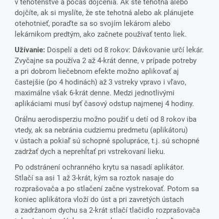
v tehotenstve a počas dojčenia. Ak ste tehotná alebo
dojčíte, ak si myslíte, že ste tehotná alebo ak plánujete
otehotnieť, poraďte sa so svojím lekárom alebo
lekárnikom predtým, ako začnete používať tento liek.
Užívanie:
Dospelí a deti od 8 rokov: Dávkovanie určí lekár.
Zvyčajne sa používa 2 až 4-krát denne, v prípade potreby
a pri dobrom liečebnom efekte možno aplikovať aj
častejšie (po 4 hodinách) až 3 vstreky vpravo i vľavo,
maximálne však 6-krát denne. Medzi jednotlivými
aplikáciami musí byť časový odstup najmenej 4 hodiny.
Orálnu aerodisperziu možno použiť u detí od 8 rokov iba
vtedy, ak sa nebránia cudziemu predmetu (aplikátoru)
v ústach a pokiaľ sú schopné spolupráce, t.j. sú schopné
zadržať dych a neprehĺtať pri vstrekovaní lieku.
Po odstránení ochranného krytu sa nasadí aplikátor.
Stlačí sa asi 1 až 3-krát, kým sa roztok nasaje do
rozprašovača a po stlačení začne vystrekovať. Potom sa
koniec aplikátora vloží do úst a pri zavretých ústach
a zadržanom dychu sa 2-krát stlačí tlačidlo rozprašovača