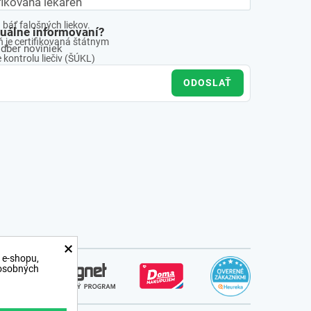
fikovaná lekáreň
báť falošných liekov.
tuálne informovaní?
 je certifikovaná štátnym
odber noviniek
kontrolu liečiv (ŠÚKL)
ODOSLAŤ
×
 e-shopu,
 osobných