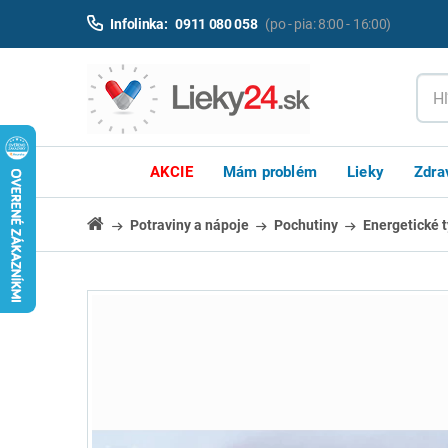
Infolinka:
0911 080 058
(po - pia: 8:00 - 16:00)
AKCIE
Mám problém
Lieky
Zdra
Potraviny a nápoje
Pochutiny
Energetické t