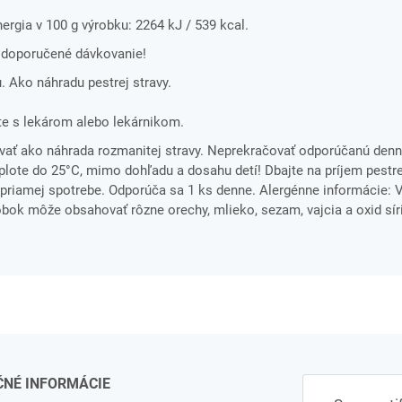
gia v 100 g výrobku: 2264 kJ / 539 kcal.
 doporučené dávkovanie!
u. Ako náhradu pestrej stravy.
e s lekárom alebo lekárnikom.
ať ako náhrada rozmanitej stravy. Neprekračovať odporúčanú denn
ote do 25°C, mimo dohľadu a dosahu detí! Dbajte na príjem pestre
 k priamej spotrebe. Odporúča sa 1 ks denne. Alergénne informácie:
obok môže obsahovať rôzne orechy, mlieko, sezam, vajcia a oxid síri
ČNÉ INFORMÁCIE