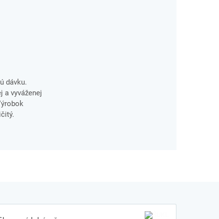
ú dávku.
j a vyváženej
 Výrobok
čitý.