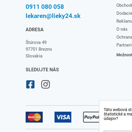
Obchod
0911 080 058
Dodaci
lekaren@lieky24.sk
Reklam
O nás
ADRESA
Ochrana
Štúrova 49
Partneri
97701 Brezno
Možnosti
Slovakia
SLEDUJTE NÁS
Táto webová st
štatistické a m
údajov?