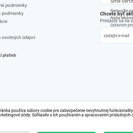
Sme certi
né podmienky
Nemusíte sa 
e podmienky
Chcete byť ak
Naša lekáreň
Prihláste sa na 
ácie
ústavom pre 
 osobných údajov
 platieb
ránka používa súbory cookie pre zabezpečenie nevyhnutnej funkcionality
arketingové účely. Súhlasíte s ich používaním a spracovaním príslušných