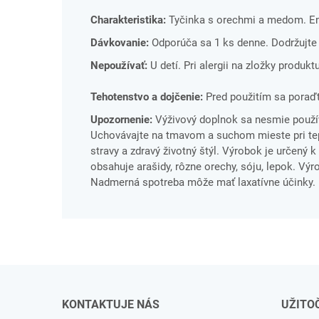
Charakteristika:
Tyčinka s orechmi a medom. Ener
Dávkovanie:
Odporúča sa 1 ks denne. Dodržujte
Nepoužívať:
U detí. Pri alergii na zložky produkt
Tehotenstvo a dojčenie:
Pred použitím sa poraďt
Upozornenie:
Výživový doplnok sa nesmie použív
Uchovávajte na tmavom a suchom mieste pri tepl
stravy a zdravý životný štýl. Výrobok je určený
obsahuje arašidy, rôzne orechy, sóju, lepok. Výr
Nadmerná spotreba môže mať laxatívne účinky.
KONTAKTUJE NÁS
UŽITO