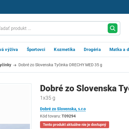
vá výživa
Športovci
Kozmetika
Drogéria
Matka a d
yčinky
Dobré zo Slovenska Tyčinka ORECHY MED 35 g
Dobré zo Slovenska T
1x35 g
Dobré zo Slovenska, s.r.o
Kód tovaru:
T09294
Tento produkt aktuálne nie je dostupný