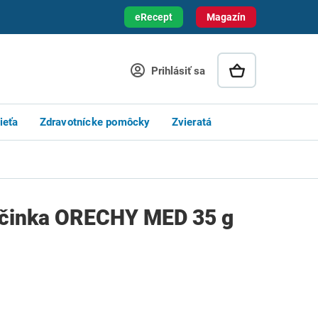
eRecept
Magazín
Prihlásiť sa
ieťa
Zdravotnícke pomôcky
Zvieratá
yčinka ORECHY MED 35 g