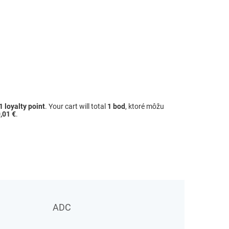
1
loyalty point
. Your cart will total
1
bod
, ktoré môžu
,01 €
.
ADC