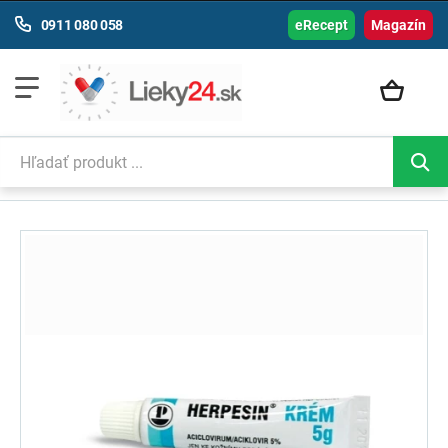
0911 080 058
eRecept
Magazín