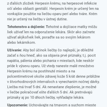
z ďalších zložiek Herpesin krému, na herpesové infekcie
očí alebo oblasti genitálií. Herpesin krém je určený len na
vonkajšie použitie na liečbu oparu perí alebo tváre. Krém
nie je určený na liečbu v ústnej dutine.
Tehotenstvo a dojčenie: T
ehotné a dojčiace matky môžu
liek užívať len na odporučenie lekára. Skôr ako začnete
užívať akýkoľvek liek, poraďte sa so svojím lekárom
alebo lekárnikom.
Užívanie:
Aby bol účinok liečby čo najlepší, je dôležité
začať s ňou hneď, ako sa objavia prvé príznaky, t.j. pocit
napätia, pálenia alebo pichania v miestach, kde neskôr
príde k výsevu oparu. Už vtedy naneste malé množstvo
Herpesin krému na postihnuté miesto a na
polcentimetrové okolie zdravej kože 5 krát denne približne
v štvorhodinových intervaloch s vynechaním nočnej dávky.
Liečba má trvať 5 dní. Ak nenastane zlepšenie, je možné
v liečbe pokračovať ešte ďalších 5 dní. Ak pretrvávajú
príznaky aj po 10 dňoch liečby, vyhľadajte lekára.
Upozornenie:
Uchovávajte na tmavom a suchom mieste