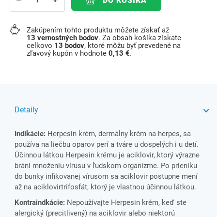
DO KOŠÍKA
Zakúpením tohto produktu môžete získať až
13
vernostných bodov
. Za obsah košíka získate
celkovo
13
bodov
, ktoré môžu byť prevedené na
zľavový kupón v hodnote
0,13 €
.
Detaily
Indikácie:
Herpesin krém, dermálny krém na herpes, sa
používa na liečbu oparov perí a tváre u dospelých i u detí.
Účinnou látkou Herpesin krému je aciklovir, ktorý výrazne
bráni množeniu vírusu v ľudskom organizme. Po prieniku
do bunky infikovanej vírusom sa aciklovir postupne mení
až na aciklovirtrifosfát, ktorý je vlastnou účinnou látkou.
Kontraindkácie:
Nepoužívajte Herpesin krém, keď ste
alergický (precitlivený) na aciklovir alebo niektorú