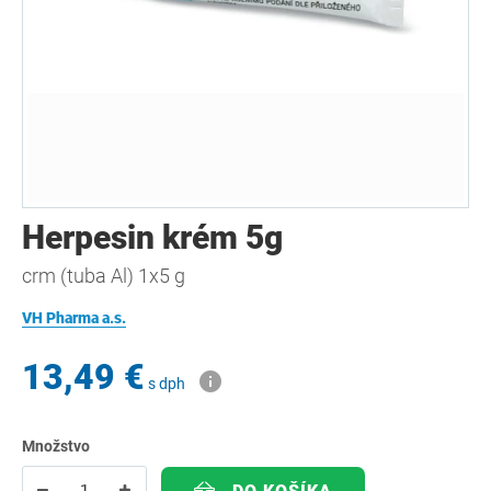
Herpesin krém 5g
crm (tuba Al) 1x5 g
VH Pharma a.s.
13,49 €
s dph
Množstvo