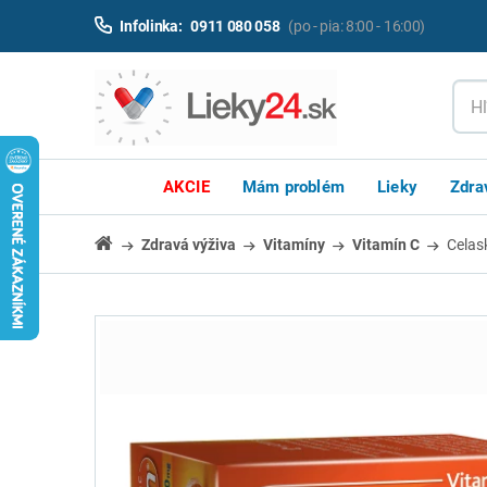
Infolinka:
0911 080 058
(po - pia: 8:00 - 16:00)
AKCIE
Mám problém
Lieky
Zdra
Zdravá výživa
Vitamíny
Vitamín C
Celas