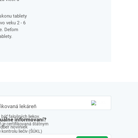
askonu tablety
vo veku 2 - 6
ne. Deťom
blety.
fikovaná lekáreň
báť falošných liekov.
tuálne informovaní?
 je certifikovaná štátnym
odber noviniek
kontrolu liečiv (ŠÚKL)