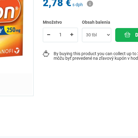
2,78 €
s dph
Množstvo
Obsah balenia
By buying this product you can collect up to
môžu byť prevedené na zľavový kupón v ho