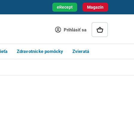
eRecept
Magazín
Prihlásiť sa
ieťa
Zdravotnícke pomôcky
Zvieratá