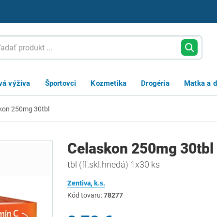
vá výživa
Športovci
Kozmetika
Drogéria
Matka a d
kon 250mg 30tbl
Celaskon 250mg 30tbl
tbl (fľ.skl.hnedá) 1x30 ks
Zentiva, k.s.
Kód tovaru:
78277