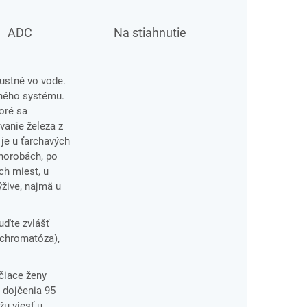
ADC
Na stiahnutie
pustné vo vode.
čného systému.
toré sa
vanie železa z
 je u ťarchavých
chorobách, po
ch miest, u
ýžive, najmä u
Buďte zvlášť
ochromatóza),
čiace ženy
 dojčenia 95
u viesť u