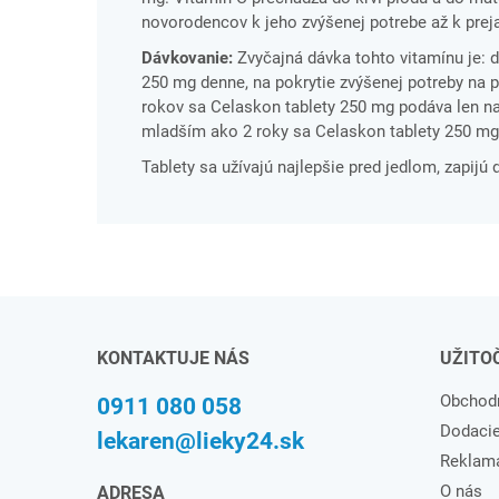
novorodencov k jeho zvýšenej potrebe až k pre
Dávkovanie:
Zvyčajná dávka tohto vitamínu je: do
250 mg denne, na pokrytie zvýšenej potreby na p
rokov sa Celaskon tablety 250 mg podáva len na
mladším ako 2 roky sa Celaskon tablety 250 mg
Tablety sa užívajú najlepšie pred jedlom, zapi
KONTAKTUJE NÁS
UŽITO
Obchod
0911 080 058
Dodaci
lekaren@lieky24.sk
Reklam
O nás
ADRESA