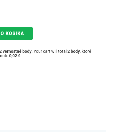
DO KOŠÍKA
2
vernostné body
. Your cart will total
2
body
, ktoré
dnote
0,02 €
.