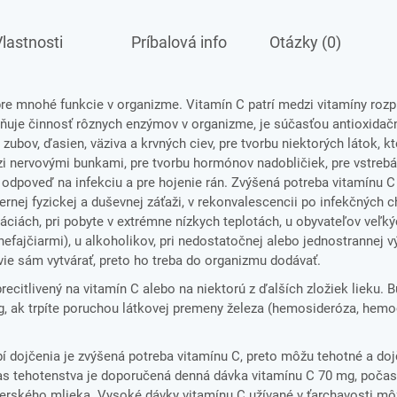
lastnosti
Príbalová info
Otázky (0)
pre mnohé funkcie v organizme. Vitamín C patrí medzi vitamíny roz
uje činnosť rôznych enzýmov v organizme, je súčasťou antioxida
, zubov, ďasien, väziva a krvných ciev, pre tvorbu niektorých látok, k
 nervovými bunkami, pre tvorbu hormónov nadobličiek, pre vstrebá
 odpoveď na infekciu a pre hojenie rán. Zvýšená potreba vitamínu C
dmernej fyzickej a duševnej záťaži, v rekonvalescencii po infekčných 
áciách, pri pobyte v extrémne nízkych teplotách, u obyvateľov veľký
nefajčiarmi), u alkoholikov, pri nedostatočnej alebo jednostrannej v
vie sám vytvárať, preto ho treba do organizmu dodávať.
recitlivený na vitamín C alebo na niektorú z ďalších zložiek lieku. 
 mg, ak trpíte poruchou látkovej premeny železa (hemosideróza, hem
í dojčenia je zvýšená potreba vitamínu C, preto môžu tehotné a doj
as tehotenstva je doporučená denná dávka vitamínu C 70 mg, počas
erského mlieka. Vysoké dávky vitamínu C užívané v ťarchavosti môž