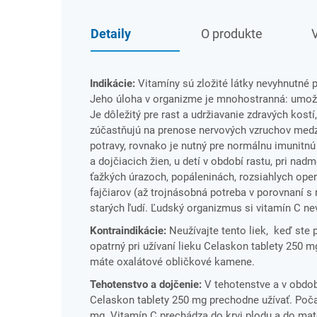
Detaily
O produkte
V
Indikácie:
Vitamíny sú zložité látky nevyhnutné 
Jeho úloha v organizme je mnohostranná: umožň
Je dôležitý pre rast a udržiavanie zdravých kostí
zúčastňujú na prenose nervových vzruchov medzi
potravy, rovnako je nutný pre normálnu imunitnú
a dojčiacich žien, u detí v období rastu, pri na
ťažkých úrazoch, popáleninách, rozsiahlych oper
fajčiarov (až trojnásobná potreba v porovnaní s 
starých ľudí. Ľudský organizmus si vitamín C ne
Kontraindikácie:
Neužívajte tento liek, keď ste p
opatrný pri užívaní lieku Celaskon tablety 250
máte oxalátové obličkové kamene.
Tehotenstvo a dojčenie:
V tehotenstve a v obdob
Celaskon tablety 250 mg prechodne užívať. Poč
mg. Vitamín C prechádza do krvi plodu a do mat