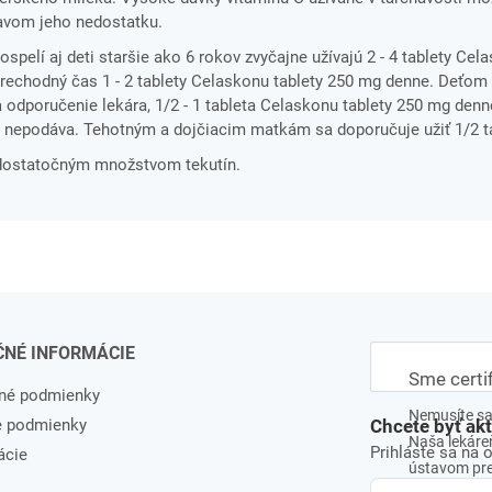
javom jeho nedostatku.
spelí aj deti staršie ako 6 rokov zvyčajne užívajú 2 - 4 tablety Cel
rechodný čas 1 - 2 tablety Celaskonu tablety 250 mg denne. Deťom 
 odporučenie lekára, 1/2 - 1 tableta Celaskonu tablety 250 mg den
 nepodáva. Tehotným a dojčiacim matkám sa doporučuje užiť 1/2 ta
jú dostatočným množstvom tekutín.
ČNÉ INFORMÁCIE
Sme certi
né podmienky
Nemusíte sa 
e podmienky
Chcete byť ak
Naša lekáreň
Prihláste sa na 
ácie
ústavom pre 