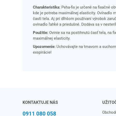
Charakteristika:
Peha-fix je určené na fixačné ob
kde je potreba maximálnej elasticity. Ovínadlo
časti tela. Aj pri dlhšom používaní výrobok zaru
ovínadlo ľahké a priedušné. Dodáva sa v nesteri
Použitie:
Ovinie sa na postihnutú časť tela, na f
maximálnej elasticity.
Upozornenie:
Uchovávajte na tmavom a suchom m
exspirácie!
KONTAKTUJE NÁS
UŽITO
Obchod
0911 080 058