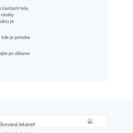
 častiach tela,
 všetky
uktu je
, kde je potreba
ajte po dátume
fikovaná lekáreň