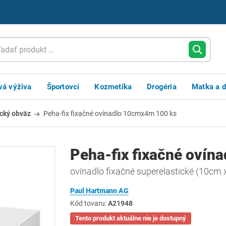
vá výživa
Športovci
Kozmetika
Drogéria
Matka a d
ický obväz
Peha-fix fixačné ovínadlo 10cmx4m 100 ks
Peha-fix fixačné ovín
ovínadlo fixačné superelastické (10cm
Paul Hartmann AG
Kód tovaru:
A21948
Tento produkt aktuálne nie je dostupný