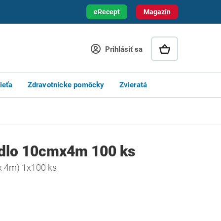
eRecept
Magazín
Prihlásiť sa
ieťa
Zdravotnícke pomôcky
Zvieratá
adlo 10cmx4m 100 ks
 x 4m) 1x100 ks