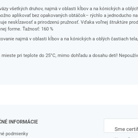
väzy všetkých druhov, najmä v oblasti kĺbov a na kónických a oblých
 možno aplikovať bez opakovaných obtáčok– rýchlo a jednoducho na
čuje neskĺzavosť a prirodzenú pružnosť. Vďaka voľnej štruktúre prod
lnej forme. Ťažnosť: 160 %
ixovanie najmä v oblasti kĺbov a na kónických a oblých častiach tela
ieste pri teplote do 25°C, mimo dohľadu a dosahu detí! Nepoužív
ČNÉ INFORMÁCIE
Sme certi
né podmienky