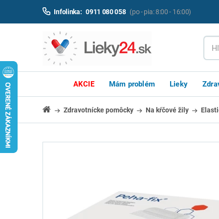
Infolinka:
0911 080 058
(po - pia: 8:00 - 16:00)
AKCIE
Mám problém
Lieky
Zdra
Zdravotnícke pomôcky
Na kŕčové žily
Elast