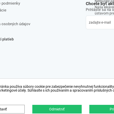
Nemusíte sa 
e podmienky
Chcete byť ak
Naša lekáreň
Prihláste sa na 
ácie
ústavom pre 
 osobných údajov
 platieb
ránka používa súbory cookie pre zabezpečenie nevyhnutnej funkcionality
arketingové účely. Súhlasíte s ich používaním a spracovaním príslušných
taviť
Odmietniť
Pri