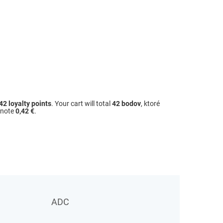
42
loyalty points
. Your cart will total
42
bodov
, ktoré
dnote
0,42 €
.
ADC