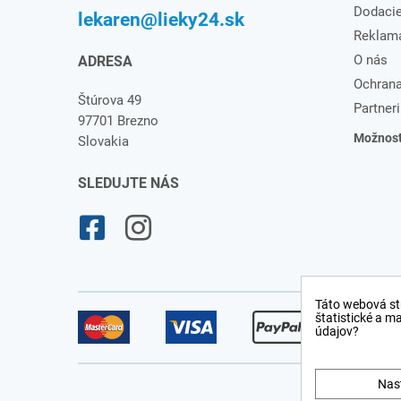
Dodaci
lekaren@lieky24.sk
Reklam
O nás
ADRESA
Ochrana
Štúrova 49
Partneri
97701 Brezno
Možnosti
Slovakia
SLEDUJTE NÁS
Táto webová st
štatistické a m
údajov?
Nas