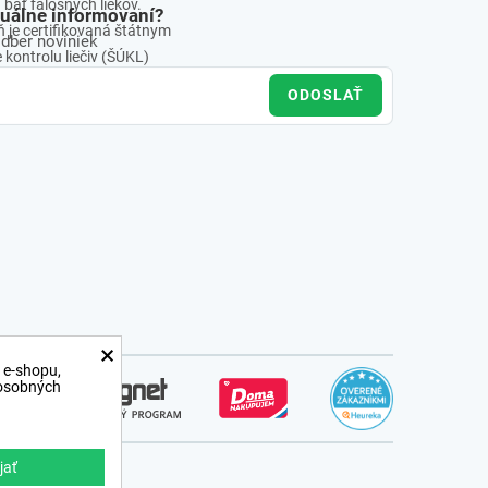
báť falošných liekov.
tuálne informovaní?
 je certifikovaná štátnym
odber noviniek
kontrolu liečiv (ŠÚKL)
ODOSLAŤ
×
 e-shopu,
 osobných
jať