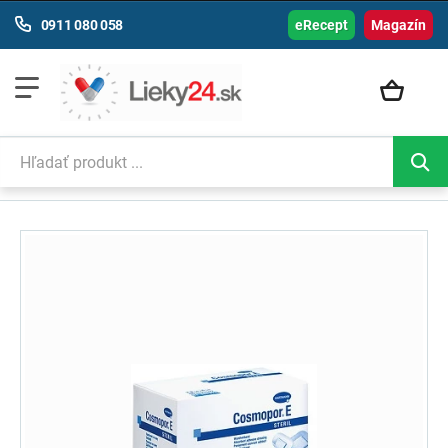
0911 080 058
eRecept
Magazín