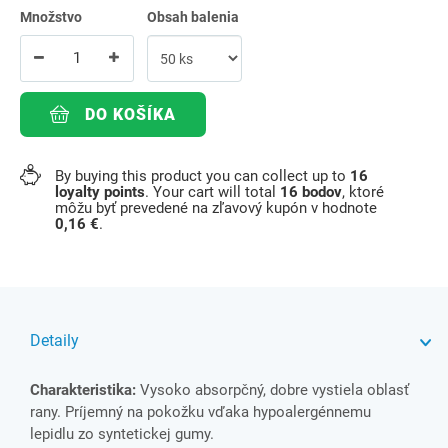
Množstvo
Obsah balenia
DO KOŠÍKA
By buying this product you can collect up to
16
loyalty points
. Your cart will total
16
bodov
, ktoré
môžu byť prevedené na zľavový kupón v hodnote
0,16 €
.
Detaily
Charakteristika:
Vysoko absorpčný, dobre vystiela oblasť
rany. Príjemný na pokožku vďaka hypoalergénnemu
lepidlu zo syntetickej gumy.