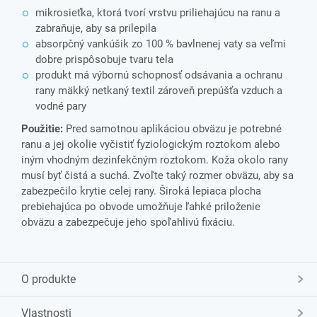
mikrosieťka, ktorá tvorí vrstvu priliehajúcu na ranu a
zabraňuje, aby sa prilepila
absorpčný vankúšik zo 100 % bavlnenej vaty sa veľmi
dobre prispôsobuje tvaru tela
produkt má výbornú schopnosť odsávania a ochranu
rany mäkký netkaný textil zároveň prepúšťa vzduch a
vodné pary
Použitie:
Pred samotnou aplikáciou obväzu je potrebné
ranu a jej okolie vyčistiť fyziologickým roztokom alebo
iným vhodným dezinfekčným roztokom. Koža okolo rany
musí byť čistá a suchá. Zvoľte taký rozmer obväzu, aby sa
zabezpečilo krytie celej rany. Široká lepiaca plocha
prebiehajúca po obvode umožňuje ľahké priloženie
obväzu a zabezpečuje jeho spoľahlivú fixáciu.
O produkte
Vlastnosti