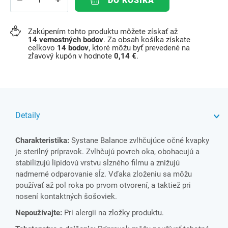
DO KOŠÍKA
Zakúpením tohto produktu môžete získať až
14
vernostných bodov
. Za obsah košíka získate
celkovo
14
bodov
, ktoré môžu byť prevedené na
zľavový kupón v hodnote
0,14 €
.
Detaily
Charakteristika:
Systane Balance zvlhčujúce očné kvapky
je sterilný prípravok. Zvlhčujú povrch oka, obohacujú a
stabilizujú lipidovú vrstvu slzného filmu a znižujú
nadmerné odparovanie sĺz. Vďaka zloženiu sa môžu
používať až pol roka po prvom otvorení, a taktiež pri
nosení kontaktných šošoviek.
Nepoužívajte:
Pri alergii na zložky produktu.