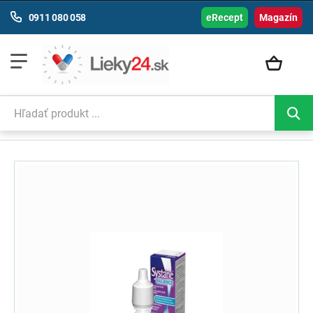
0911 080 058
eRecept
Magazín