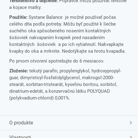
Tehotenstvo a dojčenie:
Prípravok môžu používať tehotné
a kojace matky.
Použitie:
Systane Balance je možné používať počas
celého dňa podľa potreby. Môžu byť použité k liečbe
suchého oka spôsobeného nosením kontaktných
šošoviek nakvapaním kvapiek pred nasadením
kontaktných šošoviek a po ich vytiahnutí. Nakvapkajte
kvapky do oka a mrknite. Nedotýkajte sa hrotu kvapadla.
Po prvom otvorení spotrebujte do 6 mesiacov.
Zloženie:
tekutý parafín, propylenglykol, hydroxypropyl-
guar, dimyristoyl-fosfatidylglycerol, makrogol-2000-
stearát, sorbitan-tristearát, kyselinu boritou, sorbitol,
dinatrium-edetát, a konzervačnú látku POLYQUAD
(polykvadium-chlorid) 0,001%.
O produkte
Vlastnosti