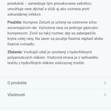
priedušná – zamedzuje tým presakovanie sekrétov,
umožňuje rane dýchať a slúži aj ako ochrana proti
sekundárnej infekcii.
Použitie:
Kompres Zetuvit je určený na ošetrenie silno
secernujúcich rán. Vyčistená rana sa prekryje gázovým
kompresom. Zvolí sa taký rozmer, aby sa zabezpečilo
krytie celej rany. Na záver sa použije fixačná náplasť alebo
fixačné ovínadlo.
Zloženie:
Vonkajší obal je vyrobený z hydrofóbnych
polyamidových vlákien. Vnútorná strana je z netkaného
textilu z hydrofilných vlákien viskózovej triešte.
O produkte
Vlastnosti