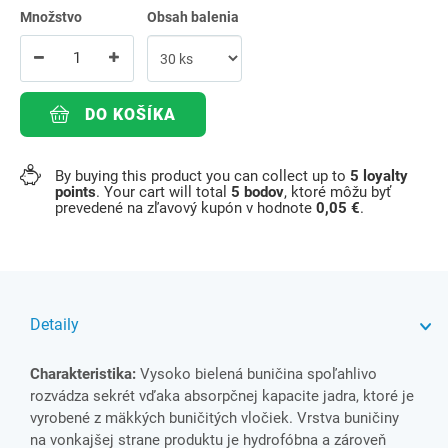
Množstvo
Obsah balenia
DO KOŠÍKA
By buying this product you can collect up to
5
loyalty
points
. Your cart will total
5
bodov
, ktoré môžu byť
prevedené na zľavový kupón v hodnote
0,05 €
.
Detaily
Charakteristika:
Vysoko bielená buničina spoľahlivo
rozvádza sekrét vďaka absorpčnej kapacite jadra, ktoré je
vyrobené z mäkkých buničitých vločiek. Vrstva buničiny
na vonkajšej strane produktu je hydrofóbna a zároveň