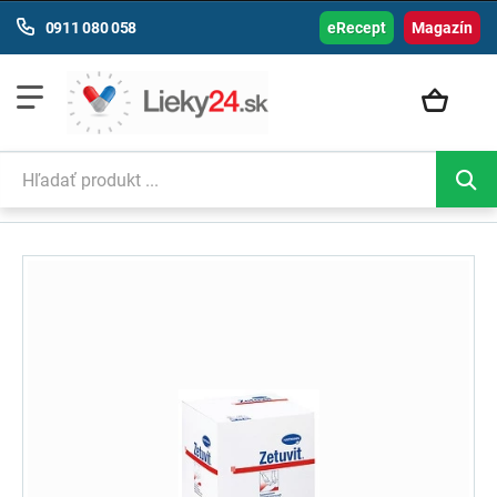
0911 080 058
eRecept
Magazín