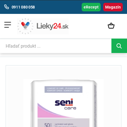
0911 080 058
eRecept
Magazín