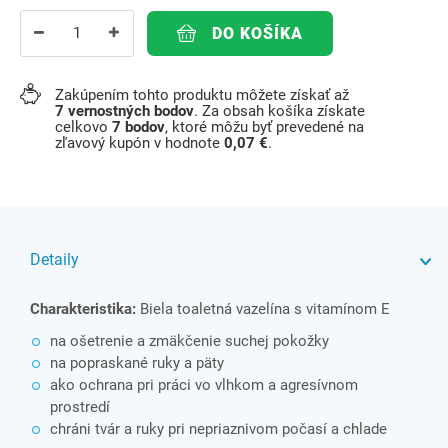
DO KOŠÍKA
Zakúpením tohto produktu môžete získať až
7
vernostných bodov
. Za obsah košíka získate
celkovo
7
bodov
, ktoré môžu byť prevedené na
zľavový kupón v hodnote
0,07 €
.
Detaily
Charakteristika:
Biela toaletná vazelína s vitamínom E
na ošetrenie a zmäkčenie suchej pokožky
na popraskané ruky a päty
ako ochrana pri práci vo vlhkom a agresívnom
prostredí
chráni tvár a ruky pri nepriaznivom počasí a chlade