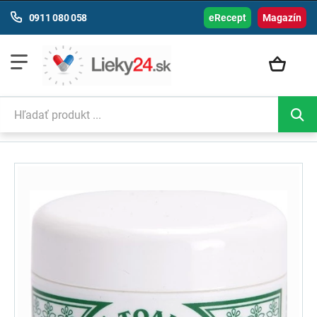
0911 080 058
eRecept
Magazín