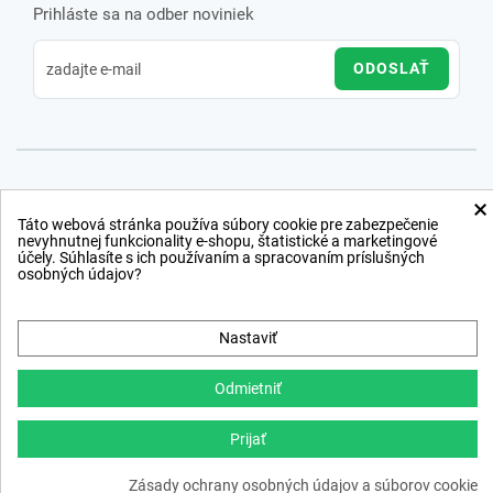
Prihláste sa na odber noviniek
ODOSLAŤ
×
Táto webová stránka používa súbory cookie pre zabezpečenie
nevyhnutnej funkcionality e-shopu, štatistické a marketingové
účely. Súhlasíte s ich používaním a spracovaním príslušných
osobných údajov?
Nastaviť
Odmietniť
Prijať
Copyright © 2012 − 2026
Zásady ochrany osobných údajov a súborov cookie
webdesign
,
ppc
›
netsuccess.sk