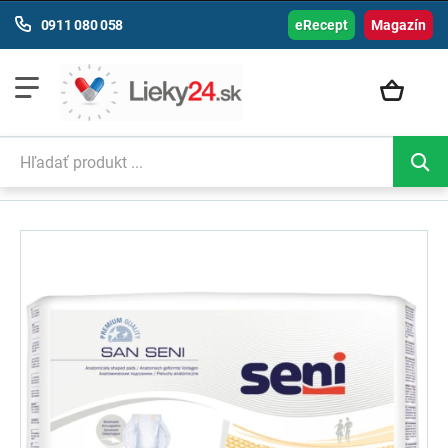
0911 080 058
eRecept
Magazín