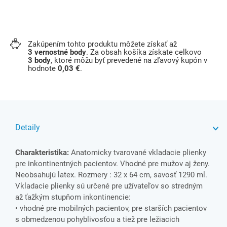
Zakúpením tohto produktu môžete získať až
3
vernostné body
. Za obsah košíka získate celkovo
3
body
, ktoré môžu byť prevedené na zľavový kupón v
hodnote
0,03 €
.
Detaily
Charakteristika:
Anatomicky tvarované vkladacie plienky
pre inkontinentných pacientov. Vhodné pre mužov aj ženy.
Neobsahujú latex. Rozmery : 32 x 64 cm, savosť 1290 ml.
Vkladacie plienky sú určené pre užívateľov so stredným
až ťažkým stupňom inkontinencie:
• vhodné pre mobilných pacientov, pre starších pacientov
s obmedzenou pohyblivosťou a tiež pre ležiacich