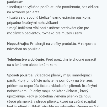
pacientov
• indikujú sa výlučne podľa stupňa postihnutia, bez ohľadu
na rozmery pacienta
• fixujú sa o spodnú bielizeň samolepiacim pásikom,
prípadne fixačnými nohavičkami
• majú indikátor vlhkosti • určené predovšetkým pre
mobilných pacientov, rovnako pre mužov i ženy
Nepoužívajte:
Pri alergii na zložky produktu. V rozpore s
návodom na použitie.
Tehotenstvo a dojčenie
: Pred použitím je vhodné poradiť
sa s lekárom alebo lekárnikom.
Spôsob použitia:
Vkladacie plienky majú samolepiaci
pásik, ktorý umožňuje uchytenie pomôcky na bielizeň,
pričom sa odporúča fixácia vkladacích plienok fixačnými
nohavičkami. Plienky majú indikátor vlhkosti, ktorý
upozorňuje, kedy je potrebná výmena plienky za novú
(šedé písmenká v strede plienky, ktoré sa začnú rozpíjať
keď je plienka vlhká), obvykle sa odporúča výmena po 3-4