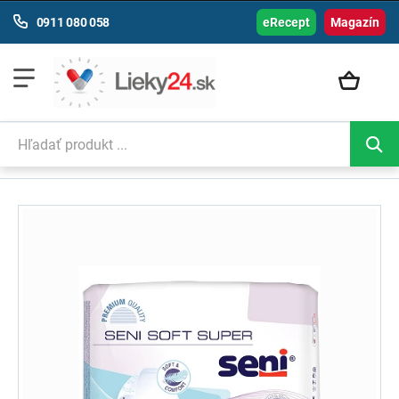
0911 080 058
eRecept
Magazín