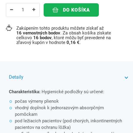
DO KOŠÍKA
Zakúpením tohto produktu môžete získať až
16
vernostných bodov
. Za obsah košíka získate
celkovo
16
bodov
, ktoré môžu byť prevedené na
zľavový kupón v hodnote
0,16 €
.
Detaily
Charakteristika:
Hygienické podložky sú určené:
počas výmeny plienok
vhodný doplnok k jednorazovým absorpčným
pomôckam
pod ležiacich pacientov (pod chorých, inkontinentných
pacientov na ochranu lôžka)