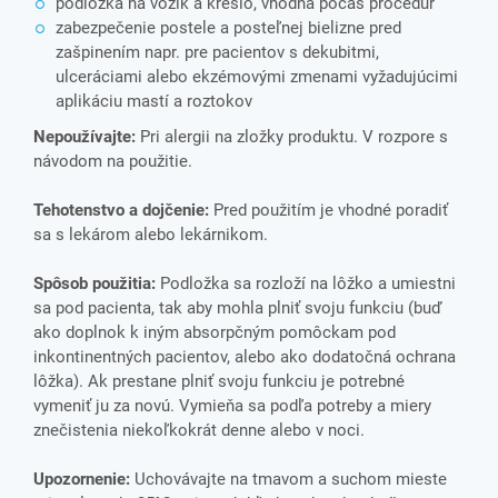
podložka na vozík a kreslo, vhodná počas procedúr
zabezpečenie postele a posteľnej bielizne pred
zašpinením napr. pre pacientov s dekubitmi,
ulceráciami alebo ekzémovými zmenami vyžadujúcimi
aplikáciu mastí a roztokov
Nepoužívajte:
Pri alergii na zložky produktu. V rozpore s
návodom na použitie.
Tehotenstvo a dojčenie:
Pred použitím je vhodné poradiť
sa s lekárom alebo lekárnikom.
Spôsob použitia:
Podložka sa rozloží na lôžko a umiestni
sa pod pacienta, tak aby mohla plniť svoju funkciu (buď
ako doplnok k iným absorpčným pomôckam pod
inkontinentných pacientov, alebo ako dodatočná ochrana
lôžka). Ak prestane plniť svoju funkciu je potrebné
vymeniť ju za novú. Vymieňa sa podľa potreby a miery
znečistenia niekoľkokrát denne alebo v noci.
Upozornenie:
Uchovávajte na tmavom a suchom mieste