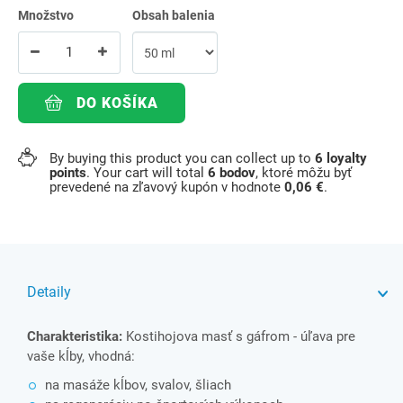
Množstvo
Obsah balenia
DO KOŠÍKA
By buying this product you can collect up to
6
loyalty
points
. Your cart will total
6
bodov
, ktoré môžu byť
prevedené na zľavový kupón v hodnote
0,06 €
.
Detaily
Charakteristika:
Kostihojova masť s gáfrom - úľava pre
vaše kĺby, vhodná:
na masáže kĺbov, svalov, šliach