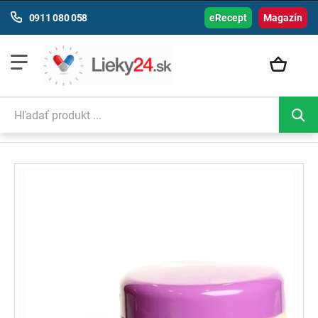
0911 080 058
eRecept
Magazín