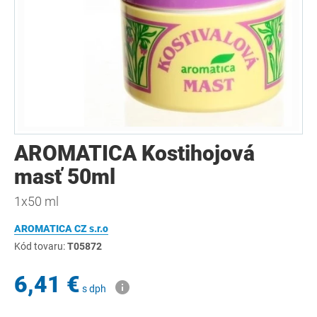
AROMATICA Kostihojová
masť 50ml
1x50 ml
AROMATICA CZ s.r.o
Kód tovaru:
T05872
6,41 €
s dph