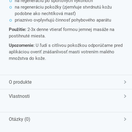
na regeneráciu po športových výkonoch
na regeneráciu pokožky (zjemňuje stvrdnutú kožu
podobne ako nechtíková masť)
priaznivo ovplyvňujú činnosť pohybového aparátu
Použitie:
2-3x denne vtierať formou jemnej masáže na
postihnuté miesta.
Upozornenie:
U ľudí s citlivou pokožkou odporúčame pred
aplikáciou overiť znášanlivosť masti votrením malého
množstva do kože.
O produkte
Vlastnosti
Otázky (0)