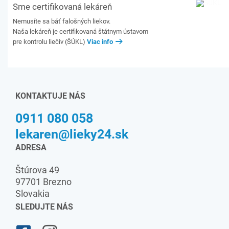
Sme certifikovaná lekáreň
Nemusíte sa báť falošných liekov.
Naša lekáreň je certifikovaná štátnym ústavom
pre kontrolu liečiv (ŠÚKL)
Viac info
KONTAKTUJE NÁS
0911 080 058
lekaren@lieky24.sk
ADRESA
Štúrova 49
97701 Brezno
Slovakia
SLEDUJTE NÁS