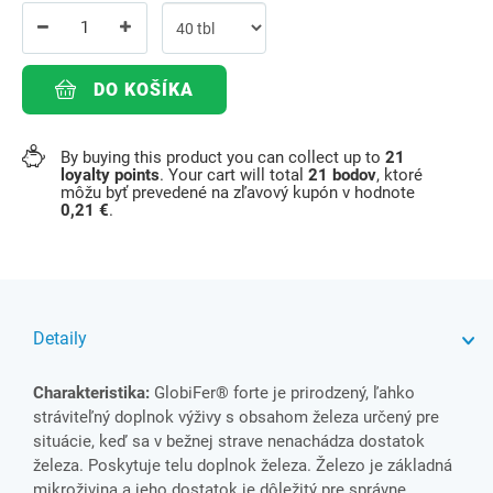
DO KOŠÍKA
By buying this product you can collect up to
21
loyalty points
. Your cart will total
21
bodov
, ktoré
môžu byť prevedené na zľavový kupón v hodnote
0,21 €
.
Detaily
Charakteristika:
GlobiFer® forte je prirodzený, ľahko
stráviteľný doplnok výživy s obsahom železa určený pre
situácie, keď sa v bežnej strave nenachádza dostatok
železa. Poskytuje telu doplnok železa. Železo je základná
mikroživina a jeho dostatok je dôležitý pre správne