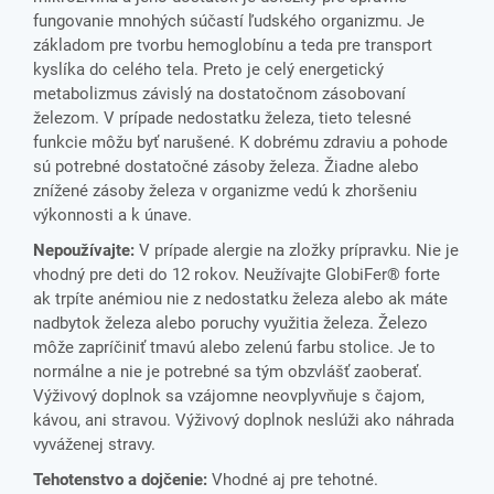
fungovanie mnohých súčastí ľudského organizmu. Je
základom pre tvorbu hemoglobínu a teda pre transport
kyslíka do celého tela. Preto je celý energetický
metabolizmus závislý na dostatočnom zásobovaní
železom. V prípade nedostatku železa, tieto telesné
funkcie môžu byť narušené. K dobrému zdraviu a pohode
sú potrebné dostatočné zásoby železa. Žiadne alebo
znížené zásoby železa v organizme vedú k zhoršeniu
výkonnosti a k únave.
Nepoužívajte:
V prípade alergie na zložky prípravku. Nie je
vhodný pre deti do 12 rokov. Neužívajte GlobiFer® forte
ak trpíte anémiou nie z nedostatku železa alebo ak máte
nadbytok železa alebo poruchy využitia železa. Železo
môže zapríčiniť tmavú alebo zelenú farbu stolice. Je to
normálne a nie je potrebné sa tým obzvlášť zaoberať.
Výživový doplnok sa vzájomne neovplyvňuje s čajom,
kávou, ani stravou. Výživový doplnok neslúži ako náhrada
vyváženej stravy.
Tehotenstvo a dojčenie:
Vhodné aj pre tehotné.