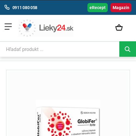
0911 080 058
eRecept
Magazín