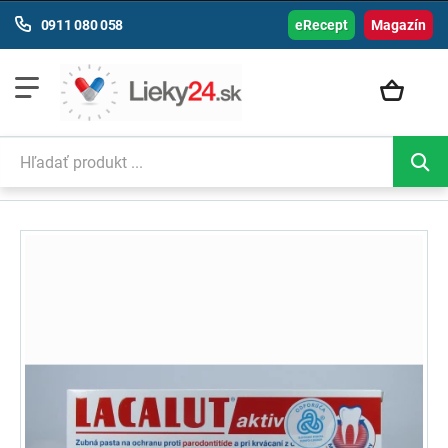
0911 080 058
eRecept
Magazín