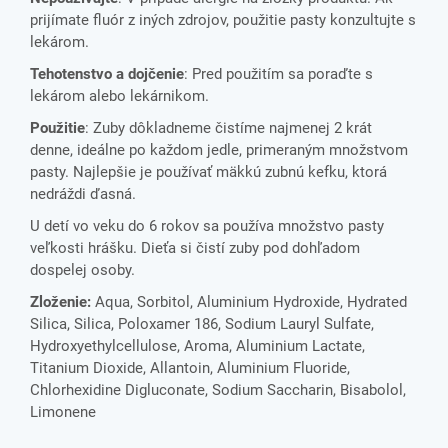
prijímate fluór z iných zdrojov, použitie pasty konzultujte s
lekárom.
Tehotenstvo a dojčenie
: Pred použitím sa poraďte s
lekárom alebo lekárnikom.
Použitie
: Zuby dôkladneme čistíme najmenej 2 krát
denne, ideálne po každom jedle, primeraným množstvom
pasty. Najlepšie je používať mäkkú zubnú kefku, ktorá
nedráždi ďasná.
U detí vo veku do 6 rokov sa používa množstvo pasty
veľkosti hrášku. Dieťa si čistí zuby pod dohľadom
dospelej osoby.
Zloženie:
Aqua, Sorbitol, Aluminium Hydroxide, Hydrated
Silica, Silica, Poloxamer 186, Sodium Lauryl Sulfate,
Hydroxyethylcellulose, Aroma, Aluminium Lactate,
Titanium Dioxide, Allantoin, Aluminium Fluoride,
Chlorhexidine Digluconate, Sodium Saccharin, Bisabolol,
Limonene