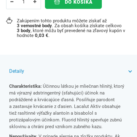
DO KOŠÍKA
Zakúpením tohto produktu môžete získať až
3
vernostné body
. Za obsah košíka získate celkovo
3
body
, ktoré môžu byť prevedené na zľavový kupón v
hodnote
0,03 €
.
Detaily
Charakteristika:
Účinnou látkou je mliečnan hlinitý, ktorý
má výrazný adstringentný (sťahujúci) účinok na
podráždené a krvácajúce ďasná. Posilňuje parodont
a zastavuje krvácanie z ďasien. Lacalut Aktiv obsahuje
tiež rasltinné výťažky alantoín a bisabolol s
protizápalovým účinkom. Fluorid hlinitý spevňuje zubnú
sklovinu a chráni pred vznikom zubného kazu.
Nepoužívajte
: V prípade alergie na zložky produktu. Ak