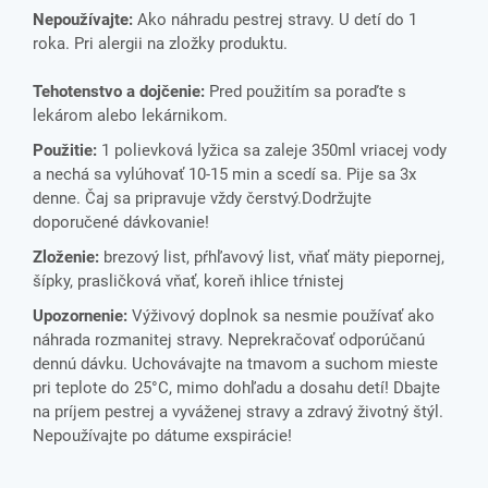
Nepoužívajte:
Ako náhradu pestrej stravy. U detí do 1
roka. Pri alergii na zložky produktu.
Tehotenstvo a dojčenie:
Pred použitím sa poraďte s
lekárom alebo lekárnikom.
Použitie:
1 polievková lyžica sa zaleje 350ml vriacej vody
a nechá sa vylúhovať 10-15 min a scedí sa. Pije sa 3x
denne. Čaj sa pripravuje vždy čerstvý.Dodržujte
doporučené dávkovanie!
Zloženie:
brezový list, pŕhľavový list, vňať mäty piepornej,
šípky, prasličková vňať, koreň ihlice tŕnistej
Upozornenie:
Výživový doplnok sa nesmie používať ako
náhrada rozmanitej stravy. Neprekračovať odporúčanú
dennú dávku. Uchovávajte na tmavom a suchom mieste
pri teplote do 25°C, mimo dohľadu a dosahu detí! Dbajte
na príjem pestrej a vyváženej stravy a zdravý životný štýl.
Nepoužívajte po dátume exspirácie!