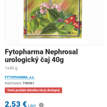
Fytopharma Nephrosal
urologický čaj 40g
1x40 g
FYTOPHARMA, a.s.
Kód tovaru:
T00561
Tento produkt aktuálne nie je dostupný
2,53 €
s dph