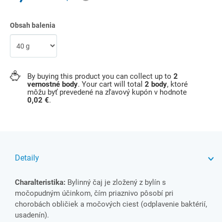
Obsah balenia
By buying this product you can collect up to
2
vernostné body
. Your cart will total
2
body
, ktoré
môžu byť prevedené na zľavový kupón v hodnote
0,02 €
.
Detaily
Charalteristika:
Bylinný čaj je zložený z bylín s
močopudným účinkom, čím priaznivo pôsobí pri
chorobách obličiek a močových ciest (odplavenie baktérií,
usadenín).