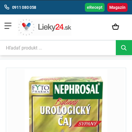
0911 080 058
eRecept
Magazín