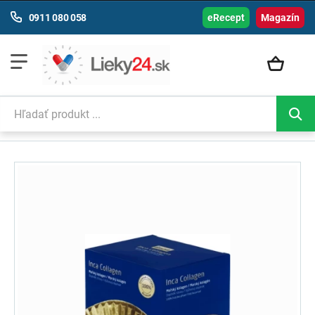
0911 080 058
eRecept
Magazín