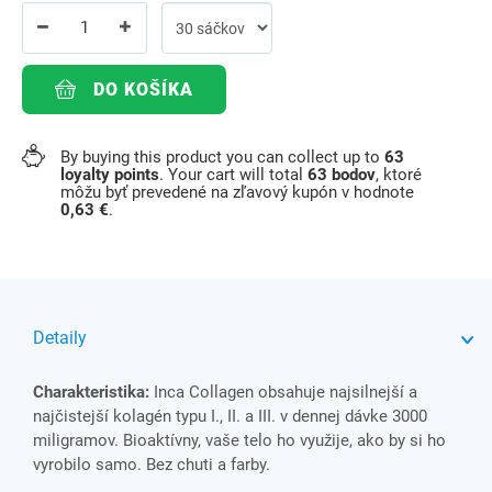
DO KOŠÍKA
By buying this product you can collect up to
63
loyalty points
. Your cart will total
63
bodov
, ktoré
môžu byť prevedené na zľavový kupón v hodnote
0,63 €
.
Detaily
Charakteristika:
Inca Collagen obsahuje najsilnejší a
najčistejší kolagén typu I., II. a III. v dennej dávke 3000
miligramov. Bioaktívny, vaše telo ho využije, ako by si ho
vyrobilo samo. Bez chuti a farby.