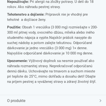
Nepoužívajte:
Pri alergii na zložky potravy. U detí do 18
rokov. Ako náhradu pestrej stravy.
Tehotenstvo a dojčenie:
Prípravok nie je vhodný pre
tehotné a dojčiace ženy.
Použitie:
Obsah 1 vrecúška (3 000 mg) rozmiešajte v 200-
300 ml pitnej vody, ovocného džúsu, mlieka alebo iného
studeného nápoja a vypite.Najskôr prášok nasypte do
suchej nádoby a potom zalejte tekutinou. Odporúčané
dávkovanie je jedno vrecúško (3 000 mg) 1× denne.
Najvyššie odporúčané dávkovanie je 10 000 mg denne.
Upozornenie:
Výživový doplnok sa nesmie používať ako
náhrada rozmanitej stravy. Neprekračovať odporúčanú
dennú dávku. Uchovávajte na tmavom a suchom mieste
pri teplote do 25°C, mimo dohľadu a dosahu detí! Dbajte
na príjem pestrej a vyváženej stravy a zdravý životný štýl.
O produkte