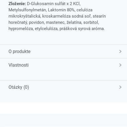
Zloženie:
D-Glukosamin sulfát x 2 KCl,
Metylsulfonylmetán, Laktomin 80%, celulóza
mikrokryštalická, kroskarmelóza sodná soľ, stearín
horečnatý, povidon, mastenec, želatína, sorbitol,
hypromelóza, etylcelulóza, prášková syrová aróma.
O produkte
Vlastnosti
Otázky (0)