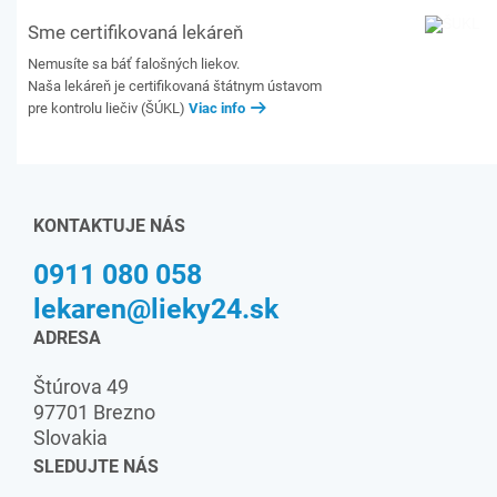
Sme certifikovaná lekáreň
Nemusíte sa báť falošných liekov.
Naša lekáreň je certifikovaná štátnym ústavom
pre kontrolu liečiv (ŠÚKL)
Viac info
KONTAKTUJE NÁS
0911 080 058
lekaren@lieky24.sk
ADRESA
Štúrova 49
97701 Brezno
Slovakia
SLEDUJTE NÁS