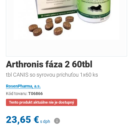
Arthronis fáza 2 60tbl
tbl CANIS so syrovou príchuťou 1x60 ks
RosenPharma, a.s.
Kód tovaru:
T06866
Tento produkt aktuálne nie je dostupný
23,65 €
s dph