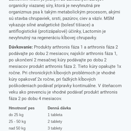
organicky viazanej síry, ktorá je nevyhnutná pre
organizmus psa k takým metabolickým procesom, akými
sú stavba chrupaviek, srsti, pazúrov, ciev a väzív. MSM
vykazuje silné analgetické (bolesť tíšiace) a
antiflogistické (protizápalové) účinky, Lactomin je
nevyhnutný na regeneráciu kĺbovej chrupavky.
Dávkovanie:
Produkty arthronis fáza 1 a arthronis fáza 2
podávajte po dobu 2 mesiacov, najskôr arthronis fáza 1,
po ukončení 2 mesačnej kúry podávajte po dobu 2
mesiacov produkt arthronis fáza 2. Tieto kúry opakujte 1x
ročne. Pri chronických kĺbových problémoch je vhodné
kúry opakovať 2x ročne, pri ťažkých kĺbových
poškodeniach podávať prípravky kontinuálne. V šteňacom
veku ako prevenciu je vhodné podávať produkt arthronis
fáza 2 po dobu 4 mesiacov.
Hmotnosť pes
Denná dávka
do 25 kg
1 tableta
25 - 50 kg
2 tablety
nad 50 kg
3 tablety