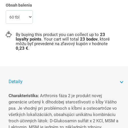
Obsah balenia
By buying this product you can collect up to
23
loyalty points
. Your cart will total
23
bodov
, ktoré
môžu byť prevedené na zľavový kupón v hodnote
0,23 €
.
Detaily
Charakteristika:
Arthronis fáza 2 je produkt novej
generácie určený k dlhodobej starostlivosti o kĺby Vášho
psa. Je vhodný pri problémoch s kĺbmi a osteoartróze vo
všetkých lokalizáciách, obsahujúci unikátnu kombináciu
troch účinných látok: D-Glukosamin sulfát x 2 KCl, MSM a
Laktomin. MSM je jedným zo základných zdrojov