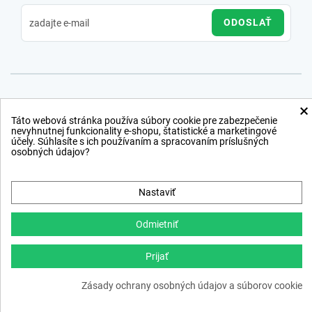
ODOSLAŤ
×
Táto webová stránka používa súbory cookie pre zabezpečenie
nevyhnutnej funkcionality e-shopu, štatistické a marketingové
účely. Súhlasíte s ich používaním a spracovaním príslušných
osobných údajov?
Nastaviť
Odmietniť
Prijať
Copyright © 2012 − 2026
Zásady ochrany osobných údajov a súborov cookie
webdesign
,
ppc
›
netsuccess.sk