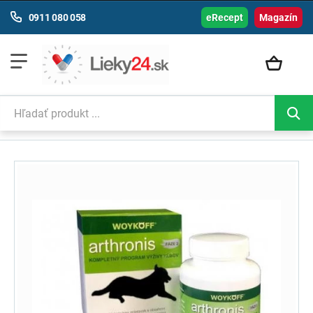
0911 080 058
eRecept
Magazín