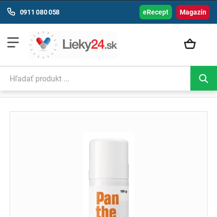
0911 080 058
eRecept
Magazín