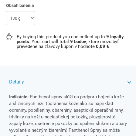
Obsah balenia
By buying this product you can collect up to
9
loyalty
points
. Your cart will total
9
bodov
, ktoré môžu byť
prevedené na zľavový kupón v hodnote
0,09 €
.
Detaily
Indikácie:
Panthenol spray slúži na podporu hojenia kože
a slizničných lézií (poranenia kože ako sú napríklad
odreniny, popáleniny, obareniny, aseptické operačné rany,
trhlinky na koži u neelastickej pokožky, pľuzgierovité
zápaly kože, ošetrenie pokožky po spálení slnkom a opary
vyvolané slnečným žiarením).Panthenol Spray sa môže