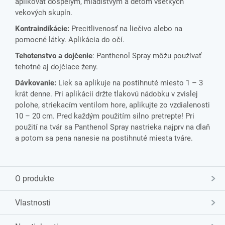
aplikovať dospelým, mladistvým a deťom všetkých
vekových skupín.
Kontraindikácie:
Precitlivenosť na liečivo alebo na
pomocné látky. Aplikácia do očí.
Tehotenstvo a dojčenie
: Panthenol Spray môžu používať
tehotné aj dojčiace ženy.
Dávkovanie:
Liek sa aplikuje na postihnuté miesto 1 – 3
krát denne. Pri aplikácii držte tlakovú nádobku v zvislej
polohe, striekacím ventilom hore, aplikujte zo vzdialenosti
10 – 20 cm. Pred každým použitím silno pretrepte! Pri
použití na tvár sa Panthenol Spray nastrieka najprv na dlaň
a potom sa pena nanesie na postihnuté miesta tváre.
O produkte
Vlastnosti