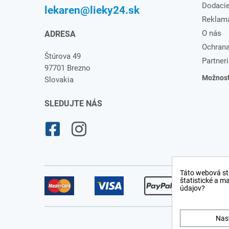
Dodaci
lekaren@lieky24.sk
Reklam
O nás
ADRESA
Ochrana
Štúrova 49
Partneri
97701 Brezno
Možnosti
Slovakia
SLEDUJTE NÁS
Táto webová st
štatistické a m
údajov?
Nas