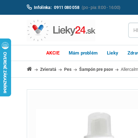
Infolinka:
0911 080 058
(po - pia: 8:00 - 16:00)
AKCIE
Mám problém
Lieky
Zdra
Zvieratá
Pes
Šampón pre psov
Allercal