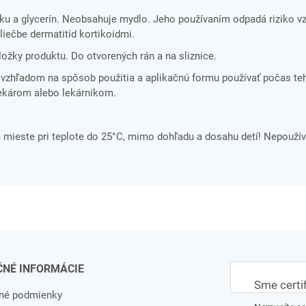
a glycerín. Neobsahuje mydlo. Jeho používaním odpadá riziko vz
iečbe dermatitíd kortikoidmi.
 zložky produktu. Do otvorených rán a na sliznice.
ť vzhľadom na spôsob použitia a aplikačnú formu používať počas te
lekárom alebo lekárnikom.
mieste pri teplote do 25°C, mimo dohľadu a dosahu detí! Nepouží
ČNÉ INFORMÁCIE
Sme certi
né podmienky