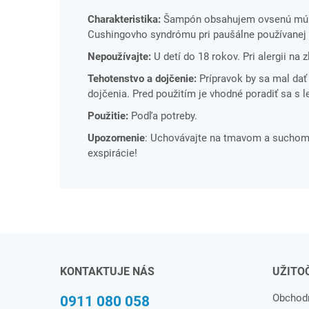
Charakteristika:
Šampón obsahujem ovsenú múku 
Cushingovho syndrómu pri paušálne používanej l
Nepoužívajte:
U detí do 18 rokov. Pri alergii na
Tehotenstvo a dojčenie:
Prípravok by sa mal da
dojčenia. Pred použitím je vhodné poradiť sa s 
Použitie:
Podľa potreby.
Upozornenie
: Uchovávajte na tmavom a suchom 
exspirácie!
KONTAKTUJE NÁS
UŽITO
Obchod
0911 080 058