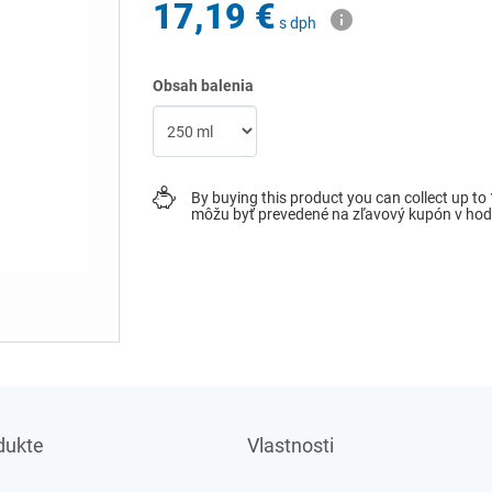
17,19 €
s dph
Obsah balenia
By buying this product you can collect up to
môžu byť prevedené na zľavový kupón v ho
dukte
Vlastnosti