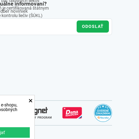
báť falošných liekov.
tuálne informovaní?
 je certifikovaná štátnym
odber noviniek
kontrolu liečiv (ŠÚKL)
ODOSLAŤ
×
 e-shopu,
 osobných
jať