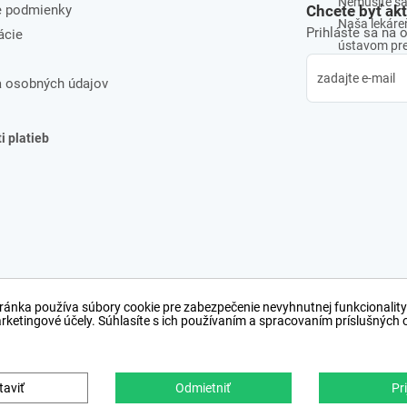
Nemusíte sa 
e podmienky
Chcete byť ak
Naša lekáreň
Prihláste sa na 
ácie
ústavom pre 
 osobných údajov
 platieb
ránka používa súbory cookie pre zabezpečenie nevyhnutnej funkcionality
arketingové účely. Súhlasíte s ich používaním a spracovaním príslušných
taviť
Odmietniť
Pri