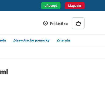
eRecept
Magazín
Prihlásiť sa
ieťa
Zdravotnícke pomôcky
Zvieratá
 ml