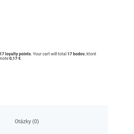
17
loyalty points
. Your cart will total
17
bodov
, ktoré
dnote
0,17 €
.
Otázky (0)