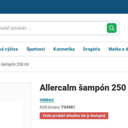
vá výživa
Športovci
Kozmetika
Drogéria
Matka a d
m šampón 250 ml
Allercalm šampón 250
VIRBAC
Kód tovaru:
T04981
Tento produkt aktuálne nie je dostupný