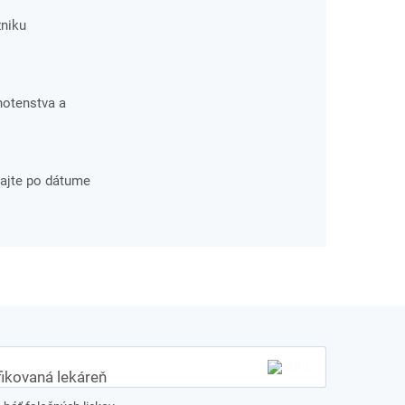
niku
hotenstva a
vajte po dátume
fikovaná lekáreň