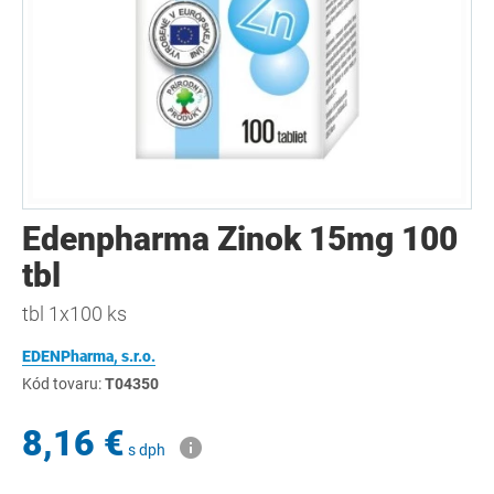
Edenpharma Zinok 15mg 100
tbl
tbl 1x100 ks
EDENPharma, s.r.o.
Kód tovaru:
T04350
8,16 €
s dph