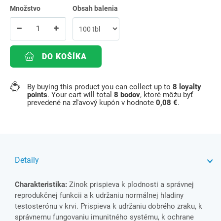
Množstvo
Obsah balenia
DO KOŠÍKA
By buying this product you can collect up to
8
loyalty
points
. Your cart will total
8
bodov
, ktoré môžu byť
prevedené na zľavový kupón v hodnote
0,08 €
.
Detaily
Charakteristika:
Zinok prispieva k plodnosti a správnej
reprodukčnej funkcii a k udržaniu normálnej hladiny
testosterónu v krvi. Prispieva k udržaniu dobrého zraku, k
správnemu fungovaniu imunitného systému, k ochrane