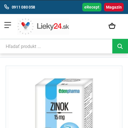
0911 080 058
eRecept
Magazín