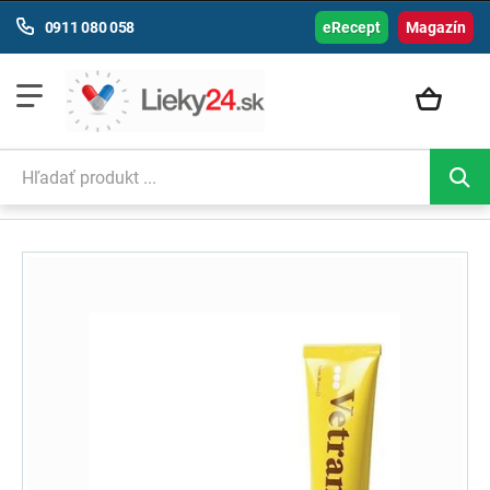
0911 080 058
eRecept
Magazín