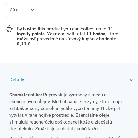
By buying this product you can collect up to
11
loyalty points
. Your cart will total
11
bodov
, ktoré
môžu byť prevedené na zľavový kupón v hodnote
0,11 €
.
Detaily
Charakteristika:
Prípravok je vyrobený z medu a
esenciálnych olejov. Med obsahuje enzýmy, ktoré majú
antibakteriálny účinok a rýchlo vyčistia rany. Nízke pH
vytvára v rane hojivé prostredie. Esenciálne oleje
stimulujú regeneráciu poškodenej kože a zlepšujú
dezinfekciu. Zmäkčuje a chráni suchú kožu.