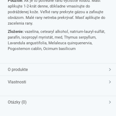
Použitie:
Ak je to potrebné ranu vyčistite vodou. Masť
aplikujte 1-2-krát denne, dôkladne vmasírujte do
podráždenej kože. Veľké rany prekryte gázou a zafixujte
obväzom. Malé rany netreba prekrývať. Masť aplikujte do
zacelenia rany.
Zloženie:
vazelína, cetearyl alkohol, natrium-lauryl-sulfát,
parafín, isopropyl myristát, med, Thymus serpyllum,
Lavandula angustifolia, Melaleuca quinquenervia,
Pogostemon cablin, Ocimum basilicum
O produkte
Vlastnosti
Otázky (0)