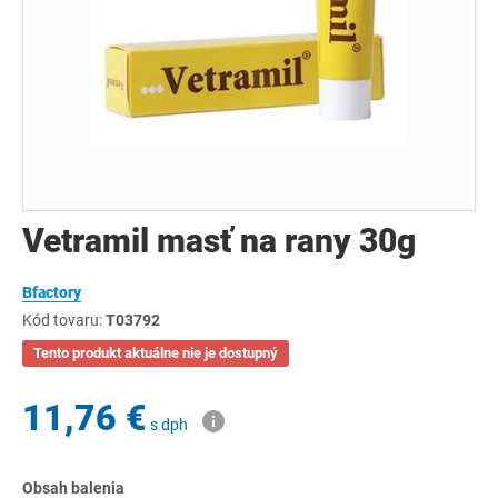
Vetramil masť na rany 30g
Bfactory
Kód tovaru:
T03792
Tento produkt aktuálne nie je dostupný
11,76 €
s dph
Obsah balenia