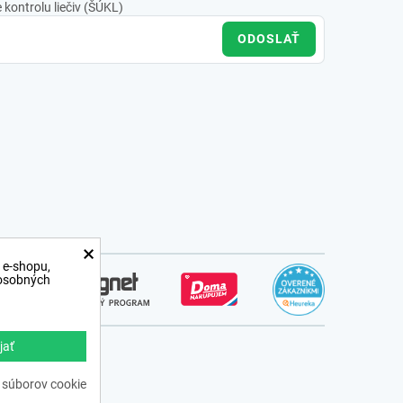
kontrolu liečiv (ŠÚKL)
ODOSLAŤ
×
 e-shopu,
 osobných
jať
ss.sk
 súborov cookie