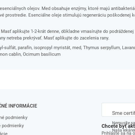
 esenciálnych olejov. Med obsahuje enzýmy, ktoré majú antibakteriá
jivé prostredie. Esenciálne oleje stimulujú regeneráciu poškodenej 
. Masť aplikujte 1-2-krát denne, dôkladne vmasírujte do podráždenej
ny netreba prekrývať. Masť aplikujte do zacelenia rany.
ryl-sulfát, parafín, isopropyl myristát, med, Thymus serpyllum, Lavan
emon cablin, Ocimum basilicum
ČNÉ INFORMÁCIE
Sme certi
né podmienky
Nemusíte sa 
e podmienky
Chcete byť ak
Naša lekáreň
Prihláste sa na 
ácie