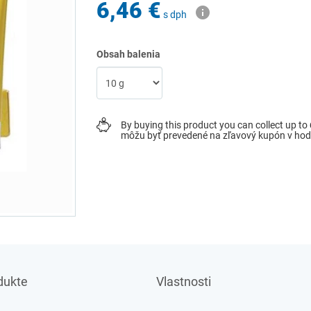
6,46 €
s dph
Obsah balenia
By buying this product you can collect up to
môžu byť prevedené na zľavový kupón v ho
dukte
Vlastnosti