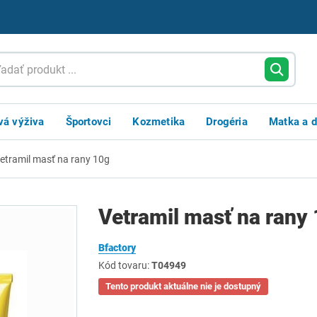
vá výživa
Športovci
Kozmetika
Drogéria
Matka a d
etramil masť na rany 10g
Vetramil masť na rany
Bfactory
Kód tovaru:
T04949
Tento produkt aktuálne nie je dostupný