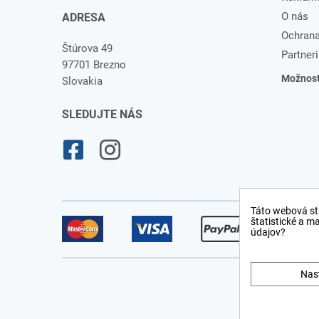
O nás
ADRESA
Ochrana
Štúrova 49
Partneri
97701 Brezno
Možnosti
Slovakia
SLEDUJTE NÁS
Táto webová st
štatistické a m
údajov?
Nas