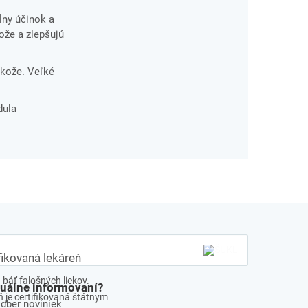
lny účinok a
kože a zlepšujú
 kože. Veľké
dula
fikovaná lekáreň
báť falošných liekov.
tuálne informovaní?
 je certifikovaná štátnym
odber noviniek