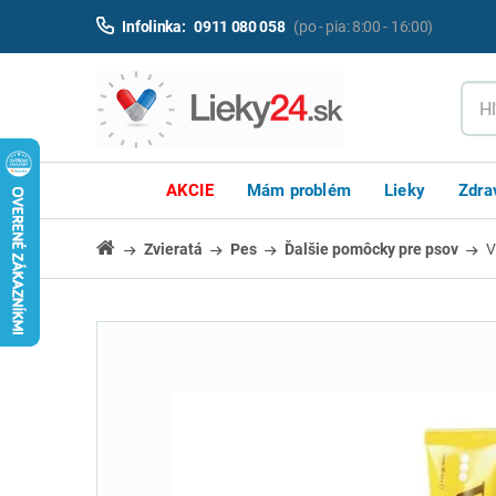
Infolinka:
0911 080 058
(po - pia: 8:00 - 16:00)
AKCIE
Mám problém
Lieky
Zdra
Zvieratá
Pes
Ďalšie pomôcky pre psov
V