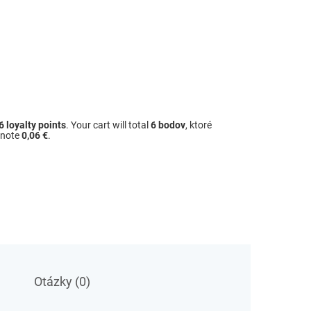
6
loyalty points
. Your cart will total
6
bodov
, ktoré
dnote
0,06 €
.
Otázky (0)