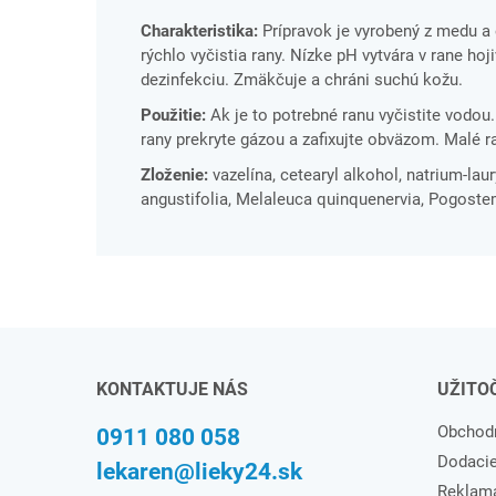
Charakteristika:
Prípravok je vyrobený z medu a
rýchlo vyčistia rany. Nízke pH vytvára v rane ho
dezinfekciu. Zmäkčuje a chráni suchú kožu.
Použitie:
Ak je to potrebné ranu vyčistite vodou
rany prekryte gázou a zafixujte obväzom. Malé ra
Zloženie:
vazelína, cetearyl alkohol, natrium-lau
angustifolia, Melaleuca quinquenervia, Pogost
KONTAKTUJE NÁS
UŽITO
Obchod
0911 080 058
Dodaci
lekaren@lieky24.sk
Reklam