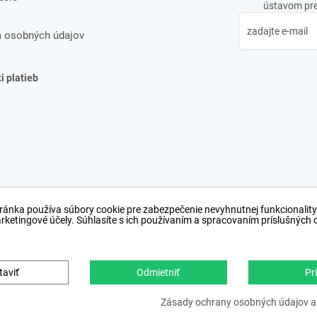
ústavom pre 
 osobných údajov
 platieb
ránka používa súbory cookie pre zabezpečenie nevyhnutnej funkcionality
arketingové účely. Súhlasíte s ich používaním a spracovaním príslušných
taviť
Odmietniť
Pri
Copyright © 2012 − 2026
webdesign
,
ppc
›
netsucce
Zásady ochrany osobných údajov a