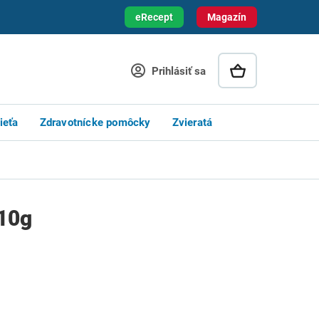
eRecept
Magazín
Prihlásiť sa
ieťa
Zdravotnícke pomôcky
Zvieratá
 10g