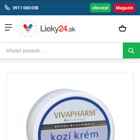
0911 080 058
eRecept
Magazín