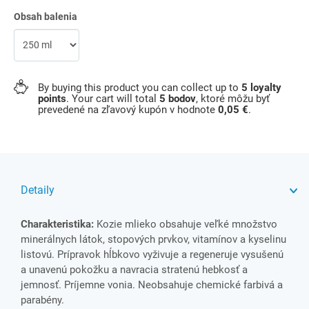
Obsah balenia
By buying this product you can collect up to
5
loyalty
points
. Your cart will total
5
bodov
, ktoré môžu byť
prevedené na zľavový kupón v hodnote
0,05 €
.
Detaily
Charakteristika:
Kozie mlieko obsahuje veľké množstvo
minerálnych látok, stopových prvkov, vitamínov a kyselinu
listovú. Prípravok hĺbkovo vyživuje a regeneruje vysušenú
a unavenú pokožku a navracia stratenú hebkosť a
jemnosť. Príjemne vonia. Neobsahuje chemické farbivá a
parabény.