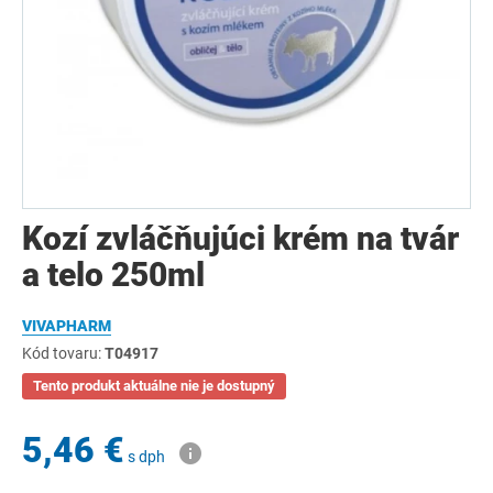
Kozí zvláčňujúci krém na tvár
a telo 250ml
VIVAPHARM
Kód tovaru:
T04917
Tento produkt aktuálne nie je dostupný
5,46 €
s dph