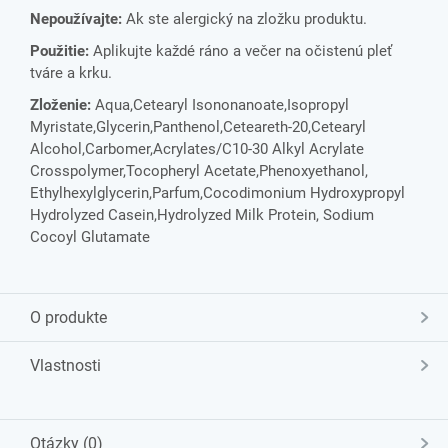
Nepoužívajte:
Ak ste alergický na zložku produktu.
Použitie:
Aplikujte každé ráno a večer na očistenú pleť
tváre a krku.
Zloženie:
Aqua,Cetearyl Isononanoate,Isopropyl
Myristate,Glycerin,Panthenol,Ceteareth-20,Cetearyl
Alcohol,Carbomer,Acrylates/C10-30 Alkyl Acrylate
Crosspolymer,Tocopheryl Acetate,Phenoxyethanol,
Ethylhexylglycerin,Parfum,Cocodimonium Hydroxypropyl
Hydrolyzed Casein,Hydrolyzed Milk Protein, Sodium
Cocoyl Glutamate
O produkte
Vlastnosti
Otázky (0)