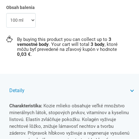
Obsah balenia
By buying this product you can collect up to
3
vernostné body
. Your cart will total
3
body
, ktoré
môžu byť prevedené na zľavový kupón v hodnote
0,03 €
.
Detaily
Charakteristika:
Kozie mlieko obsahuje veľké množstvo
minerálnych látok, stopových prvkov, vitamínov a kyselinu
listovú. Elastín zvláčňuje pokožku. Kolagén vyživuje
nechtové lôžko, znižuje lámavosť nechtov a tvorbu
záderov. Prípravok hĺbkovo vyživuje a regeneruje vysušenú