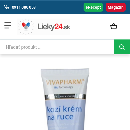
0911 080 058
eRecept
Magazín