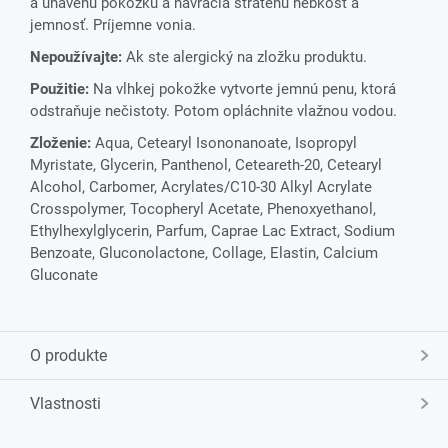
a unavenú pokožku a navracia stratenú hebkosť a
jemnosť. Príjemne vonia.
Nepoužívajte:
Ak ste alergický na zložku produktu.
Použitie:
Na vlhkej pokožke vytvorte jemnú penu, ktorá
odstraňuje nečistoty. Potom opláchnite vlažnou vodou.
Zloženie:
Aqua, Cetearyl Isononanoate, Isopropyl
Myristate, Glycerin, Panthenol, Ceteareth-20, Cetearyl
Alcohol, Carbomer, Acrylates/C10-30 Alkyl Acrylate
Crosspolymer, Tocopheryl Acetate, Phenoxyethanol,
Ethylhexylglycerin, Parfum, Caprae Lac Extract, Sodium
Benzoate, Gluconolactone, Collage, Elastin, Calcium
Gluconate
O produkte
Vlastnosti