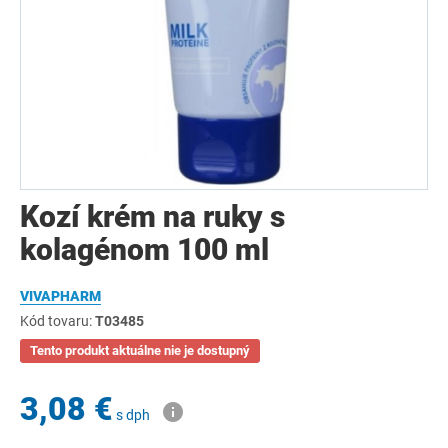
Kozí krém na ruky s
kolagénom 100 ml
VIVAPHARM
Kód tovaru:
T03485
Tento produkt aktuálne nie je dostupný
3,08 €
s dph