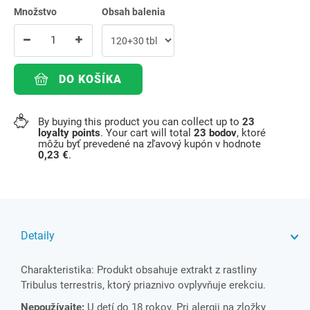
Množstvo
Obsah balenia
DO KOŠÍKA
By buying this product you can collect up to
23
loyalty points
. Your cart will total
23
bodov
, ktoré
môžu byť prevedené na zľavový kupón v hodnote
0,23 €
.
Detaily
Charakteristika: Produkt obsahuje extrakt z rastliny
Tribulus terrestris, ktorý priaznivo ovplyvňuje erekciu.
Nepoužívajte:
U detí do 18 rokov. Pri alergii na zložky