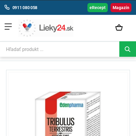
0911 080 058
eRecept
Magazín