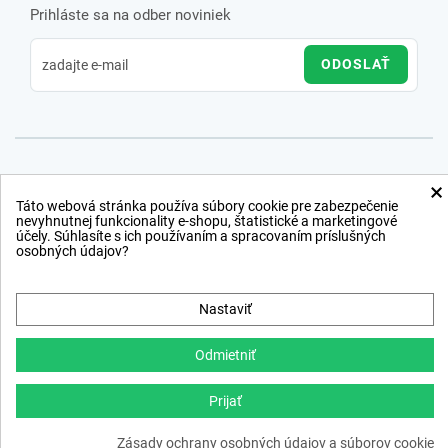
Prihláste sa na odber noviniek
ODOSLAŤ
×
Táto webová stránka používa súbory cookie pre zabezpečenie
nevyhnutnej funkcionality e-shopu, štatistické a marketingové
účely. Súhlasíte s ich používaním a spracovaním príslušných
osobných údajov?
Nastaviť
Odmietniť
Prijať
Copyright © 2012 − 2026
Zásady ochrany osobných údajov a súborov cookie
webdesign
,
ppc
›
netsuccess.sk