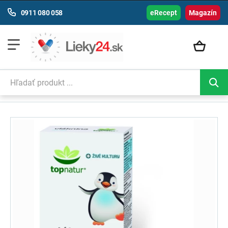
0911 080 058
eRecept
Magazín