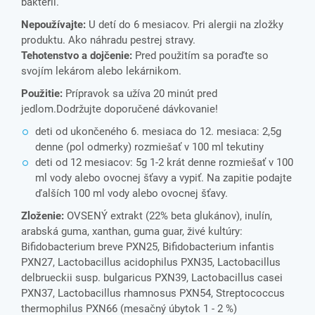
baktérií.
Nepoužívajte:
U detí do 6 mesiacov. Pri alergii na zložky
produktu. Ako náhradu pestrej stravy.
Tehotenstvo a dojčenie:
Pred použitím sa poraďte so
svojím lekárom alebo lekárnikom.
Použitie:
Prípravok sa užíva 20 minút pred
jedlom.Dodržujte doporučené dávkovanie!
deti od ukončeného 6. mesiaca do 12. mesiaca: 2,5g
denne (pol odmerky) rozmiešať v 100 ml tekutiny
deti od 12 mesiacov: 5g 1-2 krát denne rozmiešať v 100
ml vody alebo ovocnej šťavy a vypiť. Na zapitie podajte
ďalších 100 ml vody alebo ovocnej šťavy.
Zloženie:
OVSENÝ extrakt (22% beta glukánov), inulín,
arabská guma, xanthan, guma guar, živé kultúry:
Bifidobacterium breve PXN25, Bifidobacterium infantis
PXN27, Lactobacillus acidophilus PXN35, Lactobacillus
delbrueckii susp. bulgaricus PXN39, Lactobacillus casei
PXN37, Lactobacillus rhamnosus PXN54, Streptococcus
thermophilus PXN66 (mesačný úbytok 1 - 2 %)