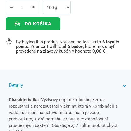
DO KOŠÍKA
By buying this product you can collect up to
6
loyalty
points
. Your cart will total
6
bodov
, ktoré môžu byť
prevedené na zľavový kupón v hodnote
0,06 €
.
Detaily
Charakteristika:
Výživový doplnok obsahuje zmes
rozpustnej a nerozpustnej vlákniny, ktorá v kombinácii s
vodou sa mení na gélovú hmotu. Inulín je zase
prebiotikum, ktoré pomáha v raste a rozmnožovaní
prospešných baktérií. Obsahuje aj 7 kultúr probiotických