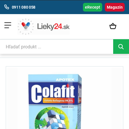
0911 080 058
eRecept
Magazín