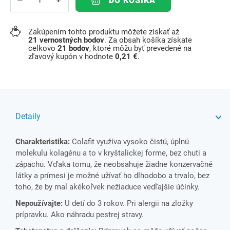
DO KOŠÍKA
Zakúpením tohto produktu môžete získať až
21
vernostných bodov
. Za obsah košíka získate
celkovo
21
bodov
, ktoré môžu byť prevedené na
zľavový kupón v hodnote
0,21 €
.
Detaily
Charakteristika:
Colafit využíva vysoko čistú, úplnú
molekulu kolagénu a to v kryštalickej forme, bez chuti a
zápachu. Vďaka tomu, že neobsahuje žiadne konzervačné
látky a prímesi je možné užívať ho dlhodobo a trvalo, bez
toho, že by mal akékoľvek nežiaduce vedľajšie účinky.
Nepoužívajte:
U detí do 3 rokov. Pri alergii na zložky
prípravku. Ako náhradu pestrej stravy.