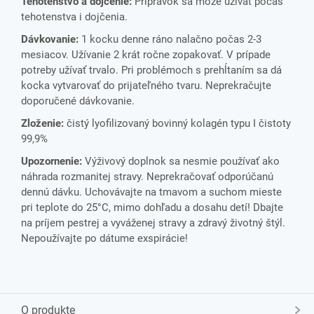
Tehotenstvo a dojčenie:
Prípravok sa môže užívať počas
tehotenstva i dojčenia.
Dávkovanie:
1 kocku denne ráno nalačno počas 2-3
mesiacov. Užívanie 2 krát ročne zopakovať. V prípade
potreby užívať trvalo. Pri problémoch s prehĺtaním sa dá
kocka vytvarovať do prijateľného tvaru. Neprekračujte
doporučené dávkovanie.
Zloženie:
čistý lyofilizovaný bovinný kolagén typu I čistoty
99,9%
Upozornenie:
Výživový doplnok sa nesmie používať ako
náhrada rozmanitej stravy. Neprekračovať odporúčanú
dennú dávku. Uchovávajte na tmavom a suchom mieste
pri teplote do 25°C, mimo dohľadu a dosahu detí! Dbajte
na príjem pestrej a vyváženej stravy a zdravý životný štýl.
Nepoužívajte po dátume exspirácie!
O produkte