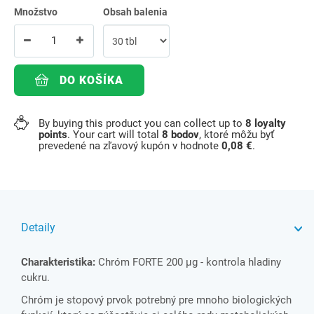
Množstvo
Obsah balenia
DO KOŠÍKA
By buying this product you can collect up to
8
loyalty
points
. Your cart will total
8
bodov
, ktoré môžu byť
prevedené na zľavový kupón v hodnote
0,08 €
.
Detaily
Charakteristika:
Chróm FORTE 200 µg - kontrola hladiny
cukru.
Chróm je stopový prvok potrebný pre mnoho biologických