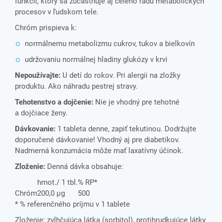
funkcií, ktorý sa zúčastňuje aj celého radu metabolických
procesov v ľudskom tele.
Chróm prispieva k:
normálnemu metabolizmu cukrov, tukov a bielkovín
udržovaniu normálnej hladiny glukózy v krvi
Nepoužívajte:
U detí do rokov. Pri alergii na zložky
produktu. Ako náhradu pestrej stravy.
Tehotenstvo a dojčenie:
Nie je vhodný pre tehotné
a dojčiace ženy.
Dávkovanie:
1 tableta denne, zapiť tekutinou. Dodržujte
doporučené dávkovanie! Vhodný aj pre diabetikov.
Nadmerná konzumácia môže mať laxatívny účinok.
Zloženie:
Denná dávka obsahuje:
hmot./ 1 tbl.
% RP*
Chróm
200,0 µg
500
* % referenčného príjmu v 1 tablete
Zloženie: zvlhčujúca látka (sorbitol), protihrudkujúce látky