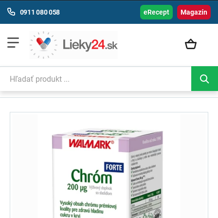
0911 080 058
eRecept
Magazín