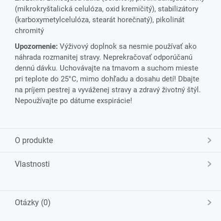
(mikrokryštalická celulóza, oxid kremičitý), stabilizátory
(karboxymetylcelulóza, stearát horečnatý), pikolinát
chromitý
Upozornenie:
Výživový doplnok sa nesmie používať ako
náhrada rozmanitej stravy. Neprekračovať odporúčanú
dennú dávku. Uchovávajte na tmavom a suchom mieste
pri teplote do 25°C, mimo dohľadu a dosahu detí! Dbajte
na príjem pestrej a vyváženej stravy a zdravý životný štýl.
Nepoužívajte po dátume exspirácie!
O produkte
Vlastnosti
Otázky (0)