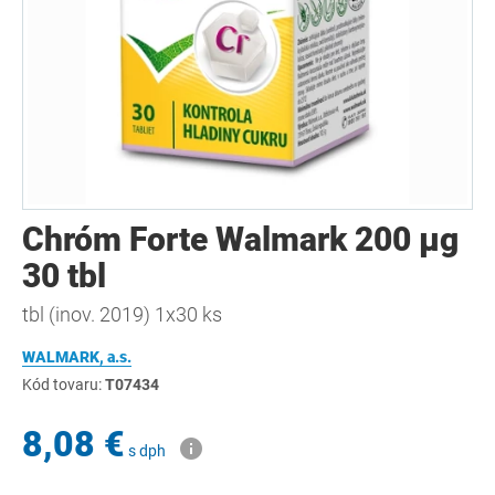
Chróm Forte Walmark 200 µg
30 tbl
tbl (inov. 2019) 1x30 ks
WALMARK, a.s.
Kód tovaru:
T07434
8,08 €
s dph