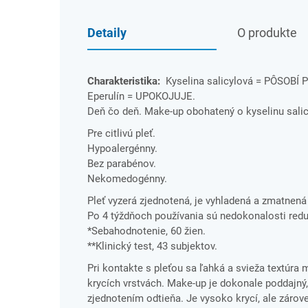
Detaily
O produkte
Charakteristika:
Kyselina salicylová = PÔSOB
Eperulín = UPOKOJUJE.
Deň čo deň. Make-up obohatený o kyselinu salicy
Pre citlivú pleť.
Hypoalergénny.
Bez parabénov.
Nekomedogénny.
Pleť vyzerá zjednotená, je vyhladená a zmatnená
Po 4 týždňoch používania sú nedokonalosti red
*Sebahodnotenie, 60 žien.
**Klinický test, 43 subjektov.
Pri kontakte s pleťou sa ľahká a svieža textú
krycích vrstvách. Make-up je dokonale poddajný,
zjednotením odtieňa. Je vysoko krycí, ale záro