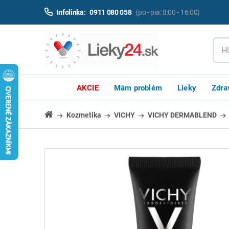
Infolinka:
0911 080 058
(po - pia: 8:00 - 16:00)
AKCIE
Mám problém
Lieky
Zdra
Kozmetika
VICHY
VICHY DERMABLEND