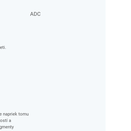
ADC
eti.
le napriek tomu
ostí a
igmenty