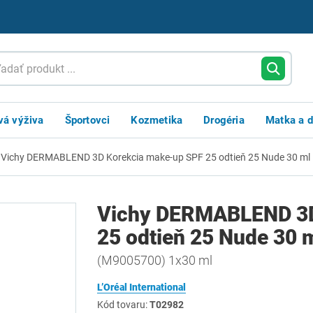
vá výživa
Športovci
Kozmetika
Drogéria
Matka a d
Vichy DERMABLEND 3D Korekcia make-up SPF 25 odtieň 25 Nude 30 ml
Vichy DERMABLEND 3D
25 odtieň 25 Nude 30 
(M9005700) 1x30 ml
L’Oréal International
Kód tovaru:
T02982