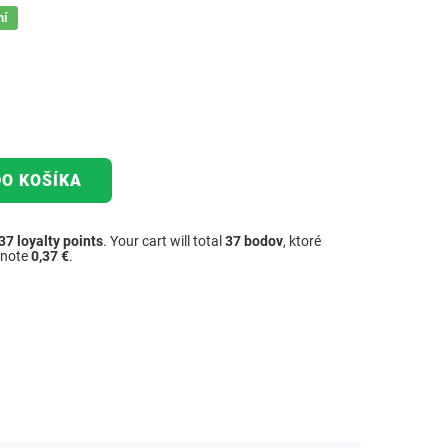
ní
DO KOŠÍKA
37
loyalty points
. Your cart will total
37
bodov
, ktoré
dnote
0,37 €
.