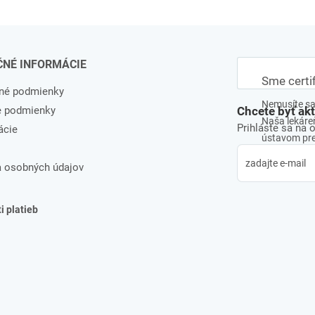
ČNÉ INFORMÁCIE
Sme certi
né podmienky
Nemusíte sa 
e podmienky
Chcete byť ak
Naša lekáreň
Prihláste sa na 
ácie
ústavom pre 
 osobných údajov
 platieb