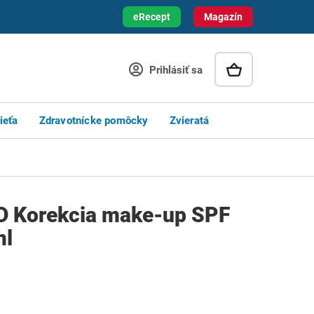
eRecept
Magazín
Prihlásiť sa
ieťa
Zdravotnícke pomôcky
Zvieratá
 Korekcia make-up SPF
ml