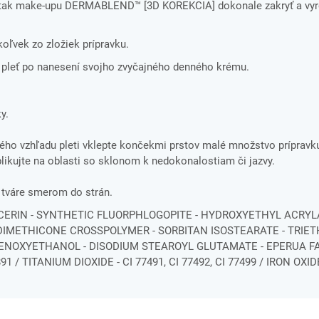
ú tak make-upu DERMABLEND™ [3D KOREKCIA] dokonale zakryť a vyr
koľvek zo zložiek prípravku.
ú pleť po nanesení svojho zvyčajného denného krému.
y.
ého vzhľadu pleti vklepte končekmi prstov malé množstvo prípravk
likujte na oblasti so sklonom k nedokonalostiam či jazvy.
u tváre smerom do strán.
YCERIN - SYNTHETIC FLUORPHLOGOPITE - HYDROXYETHYL ACRY
IMETHICONE CROSSPOLYMER - SORBITAN ISOSTEARATE - TRIE
PHENOXYETHANOL - DISODIUM STEAROYL GLUTAMATE - EPERUA F
1 / TITANIUM DIOXIDE - CI 77491, CI 77492, CI 77499 / IRON OXI