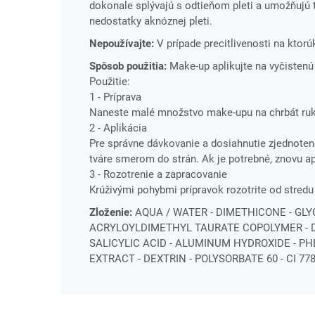
dokonale splývajú s odtieňom pleti a umožňuj
nedostatky aknóznej pleti.
Nepoužívajte:
V prípade precitlivenosti na ktorú
Spôsob použitia:
Make-up aplikujte na vyčisten
Použitie:
1 - Príprava
Naneste malé množstvo make-upu na chrbát ruk
2 - Aplikácia
Pre správne dávkovanie a dosiahnutie zjednoten
tváre smerom do strán. Ak je potrebné, znovu ap
3 - Rozotrenie a zapracovanie
Krúživými pohybmi prípravok rozotrite od stred
Zloženie:
AQUA / WATER - DIMETHICONE - GL
ACRYLOYLDIMETHYL TAURATE COPOLYMER - D
SALICYLIC ACID - ALUMINUM HYDROXIDE - 
EXTRACT - DEXTRIN - POLYSORBATE 60 - CI 7789