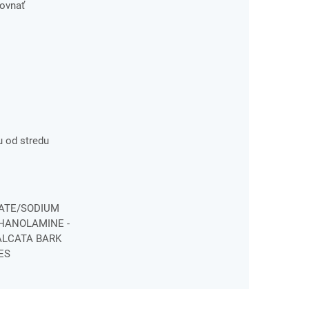
ovnať
u od stredu
LATE/SODIUM
THANOLAMINE -
ALCATA BARK
DES