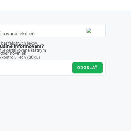
fikovaná lekáreň
báť falošných liekov.
tuálne informovaní?
 je certifikovaná štátnym
odber noviniek
kontrolu liečiv (ŠÚKL)
ODOSLAŤ