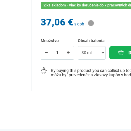
2 ks skladom - viac ks doručenie do 7 pracovných d
37,06 €
s dph
Množstvo
Obsah balenia
By buying this product you can collect up to
môžu byť prevedené na zľavový kupón v ho