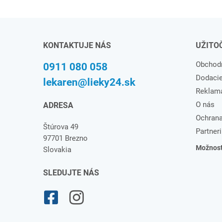
KONTAKTUJE NÁS
UŽITO
Obchod
0911 080 058
Dodaci
lekaren@lieky24.sk
Reklam
O nás
ADRESA
Ochrana
Štúrova 49
Partneri
97701 Brezno
Možnosti
Slovakia
SLEDUJTE NÁS