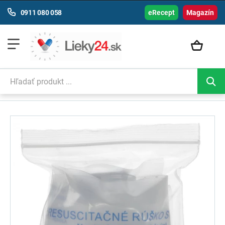
0911 080 058
eRecept
Magazín