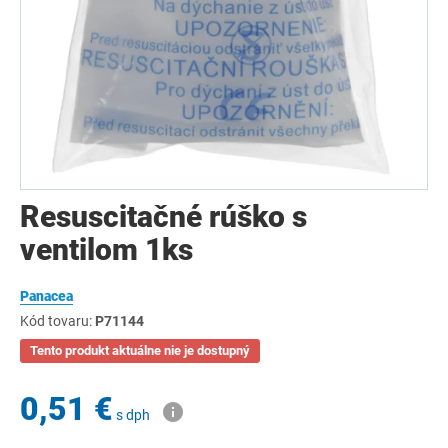
Resuscitačné rúško s
ventilom 1ks
Panacea
Kód tovaru:
P71144
Tento produkt aktuálne nie je dostupný
0,51 €
s dph