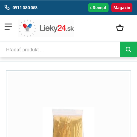
0911 080 058
eRecept
Magazín