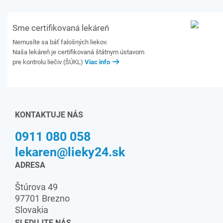
Sme certifikovaná lekáreň
Nemusíte sa báť falošných liekov.
Naša lekáreň je certifikovaná štátnym ústavom
pre kontrolu liečiv (ŠÚKL)
Viac info
KONTAKTUJE NÁS
0911 080 058
lekaren@lieky24.sk
ADRESA
Štúrova 49
97701 Brezno
Slovakia
SLEDUJTE NÁS