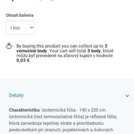
Obsah balenia
By buying this product you can collect up to
3
vernostné body
. Your cart will total
3
body
, ktoré
môžu byť prevedené na zľavový kupón v hodnote
0,03 €
.
Detaily
Charakteristika
: Izotermická fólia - 140 x 220 cm.
Izotermická (tiež termoizolačná fólia) je reflexná fólia,
ktorá zamedzuje tepelnej strate a prechladnutiu
predovšetkým pri úrazoch, popáleninách a šokových