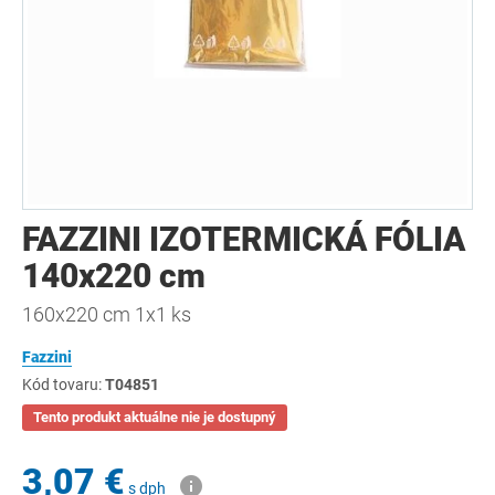
FAZZINI IZOTERMICKÁ FÓLIA
140x220 cm
160x220 cm 1x1 ks
Fazzini
Kód tovaru:
T04851
Tento produkt aktuálne nie je dostupný
3,07 €
s dph