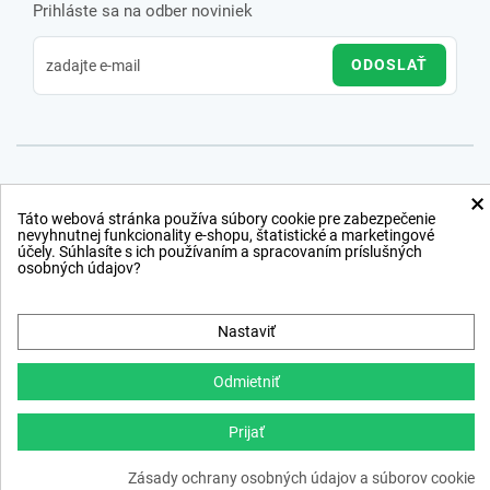
Prihláste sa na odber noviniek
ODOSLAŤ
×
Táto webová stránka používa súbory cookie pre zabezpečenie
nevyhnutnej funkcionality e-shopu, štatistické a marketingové
účely. Súhlasíte s ich používaním a spracovaním príslušných
osobných údajov?
Nastaviť
Odmietniť
Prijať
Copyright © 2012 − 2026
Zásady ochrany osobných údajov a súborov cookie
webdesign
,
ppc
›
netsuccess.sk