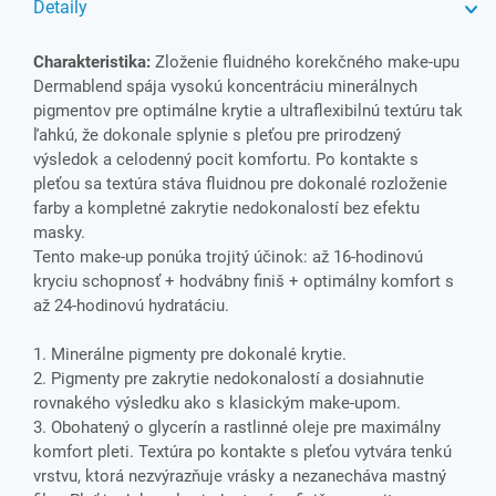
Detaily
Charakteristika:
Zloženie fluidného korekčného make-upu
Dermablend spája vysokú koncentráciu minerálnych
pigmentov pre optimálne krytie a ultraflexibilnú textúru tak
ľahkú, že dokonale splynie s pleťou pre prirodzený
výsledok a celodenný pocit komfortu. Po kontakte s
pleťou sa textúra stáva fluidnou pre dokonalé rozloženie
farby a kompletné zakrytie nedokonalostí bez efektu
masky.
Tento make-up ponúka trojitý účinok: až 16-hodinovú
kryciu schopnosť + hodvábny finiš + optimálny komfort s
až 24-hodinovú hydratáciu.
1. Minerálne pigmenty pre dokonalé krytie.
2. Pigmenty pre zakrytie nedokonalostí a dosiahnutie
rovnakého výsledku ako s klasickým make-upom.
3. Obohatený o glycerín a rastlinné oleje pre maximálny
komfort pleti. Textúra po kontakte s pleťou vytvára tenkú
vrstvu, ktorá nezvýrazňuje vrásky a nezanecháva mastný