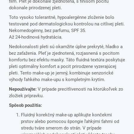
film. Pleť je dokonale zjednotená, s finišom pocitu
dokonale prirodzenej pleti.
Toto vysoko tolerantné, hypoalergénne zloženie bolo
testované pod dermatologickou kontrolou na citlivej pleti.
Nekomedogénny, bez parfumu, SPF 35.
Až 24-hodinová hydratácia.
Nedokonalosti pleti sú okamžite úplne prekryté, hladko a
bez zaťaženia. Pleť je zjednotená, rozjasnená s pocitom
komfortu bez efektu masky. Táto fluidná textúra poskytuje
pleti optimálny komfort a pocit prirodzene vyzerajúcej
pleti. Tento make-up je jemný, kombinuje senzorické
výhody ľahkého make-upu s kompletným krytím.
Nepoužívajte:
V prípade precitlivenosti na ktorúkoľvek zo
zložiek prípravku.
Spôsob použitia:
Fluidný korekčný make-up aplikujte končekmi
prstov alebo pomocou špongie ľahkými ťahmi od
stredu tváre smerom do strán. V prípade