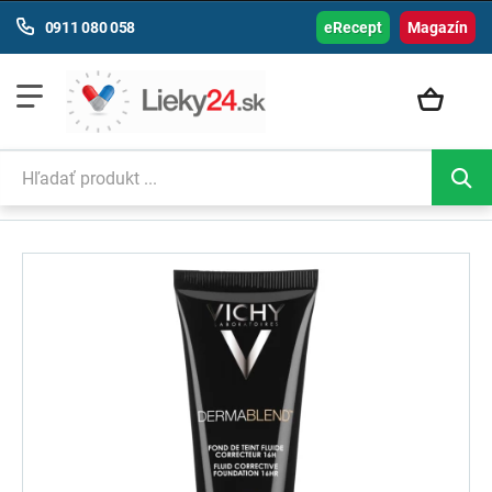
0911 080 058
eRecept
Magazín