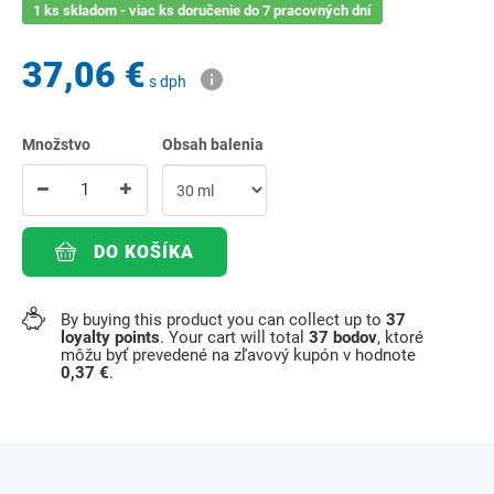
1 ks skladom - viac ks doručenie do 7 pracovných dní
37,06 €
s dph
Množstvo
Obsah balenia
DO KOŠÍKA
By buying this product you can collect up to
37
loyalty points
. Your cart will total
37
bodov
, ktoré
môžu byť prevedené na zľavový kupón v hodnote
0,37 €
.