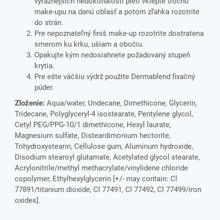
výraznejších nedokonalostí pleti vklepte trochu
make-upu na danú oblasť a potom zľahka rozotrite
do strán.
Pre nepoznateľný finiš make-up rozotrite dostratena
smerom ku krku, ušiam a obočiu.
Opakujte kým nedosiahnete požadovaný stupeň
krytia.
Pre ešte väčšiu výdrž použite Dermablend fixačný
púder.
Zloženie:
Aqua/water, Undecane, Dimethicone, Glycerin,
Tridecane, Polyglyceryl-4 isostearate, Pentylene glycol,
Cetyl PEG/PPG-10/1 dimethicone, Hexyl laurate,
Magnesium sulfate, Disteardimonium hectorite,
Trihydroxystearin, Cellulose gum, Aluminum hydroxide,
Disodium stearoyl glutamate, Acetylated glycol stearate,
Acrylonitrile/methyl methacrylate/vinylidene chloride
copolymer, Ethylhexylglycerin [+/- may contain: Cl
77891/titanium dioxide, Cl 77491, Cl 77492, Cl 77499/iron
oxides].