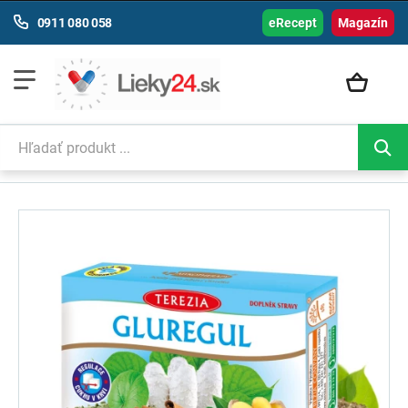
0911 080 058
eRecept
Magazín