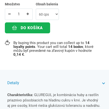
Množstvo
Obsah balenia
DO KOŠÍKA
By buying this product you can collect up to
14
loyalty points
. Your cart will total
14
bodov
, ktoré
môžu byť prevedené na zľavový kupón v hodnote
0,14 €
.
Detaily
Charakteristika:
GLUREGUL je kombinácia huby a rastlín
priaznivo pôsobiacich na hladinu cukru v krvi. Je vhodný
aj pre osoby, ktoré riešia glukózovú toleranciu a nadváhu.