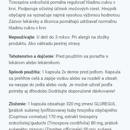
Tinospóra srdcolistá pomáha regulovať hladinu cukru v
krvi. Podporuje očistný účinok močových ciest. Hnojník
obyčajný sa vyznačuje najmä vysokou výživnou hodnotou.
Zázvor lekársky a škorica pomáhajú udržiavať normálnu
hladinu cukru v krvi.
Nepoužívajte
: U detí do 3 rokov. Pri alergii na zložky
produktu. Ako náhradu pestrej stravy.
Tehotenstvo a dojčenie
: Pred použitím sa poraďte s
lekárom alebo lekárnikom.
Spôsob použitia:
1 kapsula 2x denne pred jedlom. Kapsula
sa prehltne celá a zapije vodou alebo sa rozdelí a obsah
sa nasype do jedla alebo vody. Je možné užívať podľa
potreby aj dlhodobo.Dodržujte doporučené dávkovanie!
Zloženie:
1 kapsula obsahuje 320 mg zmesi GLUREGUL
[prášok sušenej lyofilizovanej huby hnojníka obyčajného
(Coprinus comatus) 170 mg, extrakt tinospóry
srdcolistej/guduchi (Tinospora cordifolia) 80 mg, prášok
sušeného zázvoru (Zingiber officinale) 50 mg, sušená