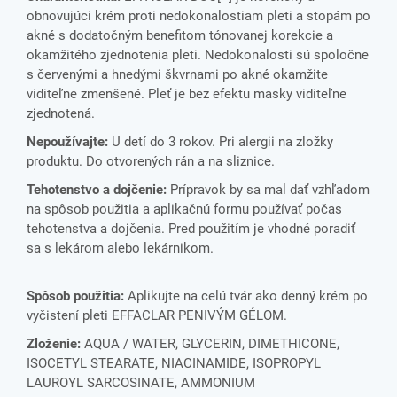
obnovujúci krém proti nedokonalostiam pleti a stopám po
akné s dodatočným benefitom tónovanej korekcie a
okamžitého zjednotenia pleti. Nedokonalosti sú spoločne
s červenými a hnedými škvrnami po akné okamžite
viditeľne zmenšené. Pleť je bez efektu masky viditeľne
zjednotená.
Nepoužívajte:
U detí do 3 rokov. Pri alergii na zložky
produktu. Do otvorených rán a na sliznice.
Tehotenstvo a dojčenie:
Prípravok by sa mal dať vzhľadom
na spôsob použitia a aplikačnú formu používať počas
tehotenstva a dojčenia. Pred použitím je vhodné poradiť
sa s lekárom alebo lekárnikom.
Spôsob použitia:
Aplikujte na celú tvár ako denný krém po
vyčistení pleti EFFACLAR PENIVÝM GÉLOM.
Zloženie:
AQUA / WATER, GLYCERIN, DIMETHICONE,
ISOCETYL STEARATE, NIACINAMIDE, ISOPROPYL
LAUROYL SARCOSINATE, AMMONIUM