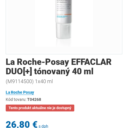
La Roche-Posay EFFACLAR
DUO[+] tónovaný 40 ml
(M9114500) 1x40 ml
La Roche Posay
Kód tovaru:
T04268
Tento produkt aktuálne nie je dostupný
26,80 €
s dph