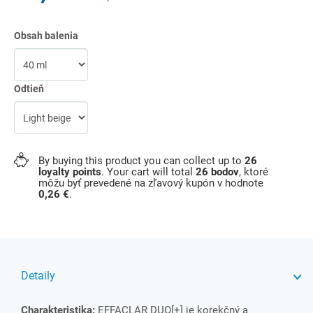
Obsah balenia
Odtieň
By buying this product you can collect up to
26
loyalty points
. Your cart will total
26
bodov
, ktoré
môžu byť prevedené na zľavový kupón v hodnote
0,26 €
.
Detaily
Charakteristika:
EFFACLAR DUO[+] je korekčný a