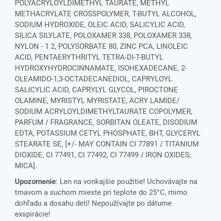
POLYACRYLOYLDIMETHYL TAURATE, METHYL
METHACRYLATE CROSSPOLYMER, T-BUTYL ALCOHOL,
SODIUM HYDROXIDE, OLEIC ACID, SALICYLIC ACID,
SILICA SILYLATE, POLOXAMER 338, POLOXAMER 338,
NYLON - 1 2, POLYSORBATE 80, ZINC PCA, LINOLEIC
ACID, PENTAERYTHRITYL TETRA-DI-T-BUTYL
HYDROXYHYDROCINNAMATE, ISOHEXADECANE, 2-
OLEAMIDO-1,3-OCTADECANEDIOL, CAPRYLOYL
SALICYLIC ACID, CAPRYLYL GLYCOL, PIROCTONE
OLAMINE, MYRISTYL MYRISTATE, ACRY LAMIDE/
SODIUM ACRYLOYLDIMETHYLTAURATE COPOLYMER,
PARFUM / FRAGRANCE, SORBITAN OLEATE, DISODIUM
EDTA, POTASSIUM CETYL PHOSPHATE, BHT, GLYCERYL
STEARATE SE, [+/- MAY CONTAIN CI 77891 / TITANIUM
DIOXIDE, CI 77491, CI 77492, CI 77499 / IRON OXIDES,
MICA].
Upozornenie
: Len na vonkajšie použitie! Uchovávajte na
tmavom a suchom mieste pri teplote do 25°C, mimo
dohľadu a dosahu detí! Nepoužívajte po dátume
exspirácie!