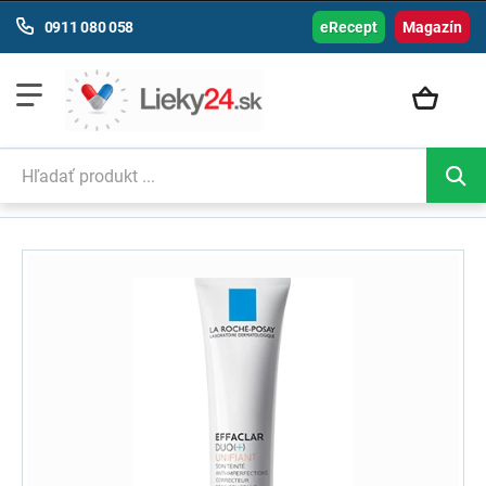
0911 080 058
eRecept
Magazín