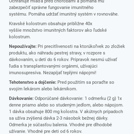
Ochraňuje mláďa pred chorobami a pomáha mu
zabezpečiť správne fungovanie imunitného
systému. Pomáha udržať imunitný systém v rovnováhe.
Kravské kolostrum obsahuje približne 40x
vyššie množstvo imunitných faktorov ako ľudské
kolostrum.
Nepoužívajte:
Pri precitlivenosti na ktorúkoľvek zo zložiek
produktu, ako náhradu pestrej stravy, v rozpore s
dávkovaním, u detí do 6 rokov. Prípravok nesmú užívať
ľudia s transplantovanými orgánmi, užívajúci
imunosupresíva. Nezapíjať teplými nápojmi!
Tehotenstvo a dojčenie:
Pred použitím sa poraďte so
svojím lekárom alebo lekárnikom.
Dávkovanie:
Odporúčané dávkovanie: 1 odmerku (2 g) 1x
denne priamo alebo so studeným jedlom, alebo nápojom.
1 dávka obsahuje 800 mg kolostra. V akútnych prípadoch
sa užíva zvýšená dávka 2-3 násobok bežnej dávky.
Odmerka je súčasťou balenia. Vhodné pre dlhodobé
užívanie. Vhodné pre deti od 6 rokov.