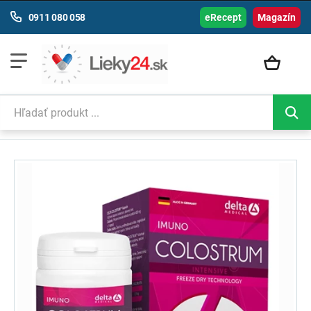
0911 080 058
eRecept
Magazín