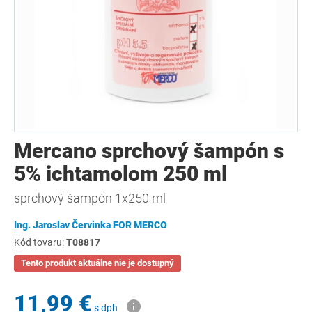
Mercano sprchový šampón s
5% ichtamolom 250 ml
sprchový šampón 1x250 ml
Ing. Jaroslav Červinka FOR MERCO
Kód tovaru:
T08817
Tento produkt aktuálne nie je dostupný
11,99 €
s dph