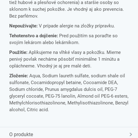
tiež hubové a plesňové ochorenia) a staršie osoby so
sklonom k suchej pokožke. Je vhodný aj ako prevencia.
Bez parfémov.
Nepoužívajte:
V prípade alergie na zložky prípravku.
Tehotenstvo a dojčenie:
Pred použitím sa poraďte so
svojím lekárom alebo lekárnikom.
Použitie:
Aplikujeme na vlhké vlasy a pokožku. Mierne
penivý povlak necháme pôsobiť minimálne 1 minútu a
opláchneme. Vhodný je aj pre malé deti.
Zloženie:
Aqua, Sodium laureth sulfate, sodium shale oil
sulfonate, Cocamidopropyl betaine, Cocoamide DEA,
Sodium chloride, Prunus amygdalus dulcis oil, PEG-7
glyceryl cocoate, PEG-75 lanolin, Almond oil PEG-6 esters,
Methylchlorisothiazolinone, Methylisothiazolinone, Benzyl
alcohol, Citric acid.
O produkte