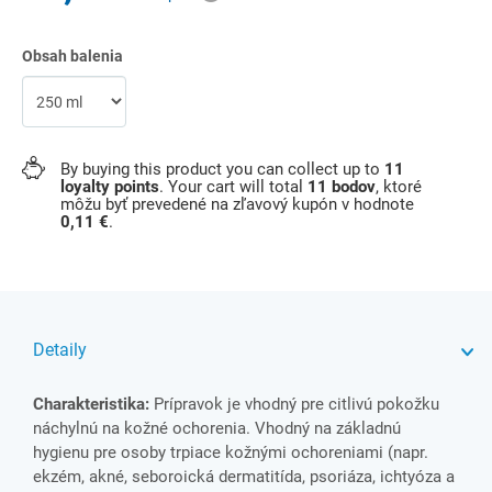
Obsah balenia
By buying this product you can collect up to
11
loyalty points
. Your cart will total
11
bodov
, ktoré
môžu byť prevedené na zľavový kupón v hodnote
0,11 €
.
Detaily
Charakteristika:
Prípravok je vhodný pre citlivú pokožku
náchylnú na kožné ochorenia. Vhodný na základnú
hygienu pre osoby trpiace kožnými ochoreniami (napr.
ekzém, akné, seboroická dermatitída, psoriáza, ichtyóza a