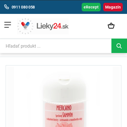
0911 080 058
eRecept
Magazín