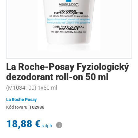
La Roche-Posay Fyziologický
dezodorant roll-on 50 ml
(M1034100) 1x50 ml
La Roche Posay
Kód tovaru:
T02986
18,88 €
s dph