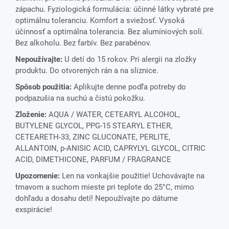
zápachu. Fyziologická formulácia: účinné látky vybraté pre
optimálnu toleranciu. Komfort a sviežosť. Vysoká
účinnosť a optimálna tolerancia. Bez alumíniových solí.
Bez alkoholu. Bez farbív. Bez parabénov.
Nepoužívajte:
U detí do 15 rokov. Pri alergii na zložky
produktu. Do otvorených rán a na sliznice.
Spôsob použitia:
Aplikujte denne podľa potreby do
podpazušia na suchú a čistú pokožku.
Zloženie:
AQUA / WATER, CETEARYL ALCOHOL,
BUTYLENE GLYCOL, PPG-15 STEARYL ETHER,
CETEARETH-33, ZINC GLUCONATE, PERLITE,
ALLANTOIN, p-ANISIC ACID, CAPRYLYL GLYCOL, CITRIC
ACID, DIMETHICONE, PARFUM / FRAGRANCE
Upozornenie:
Len na vonkajšie použitie! Uchovávajte na
tmavom a suchom mieste pri teplote do 25°C, mimo
dohľadu a dosahu detí! Nepoužívajte po dátume
exspirácie!