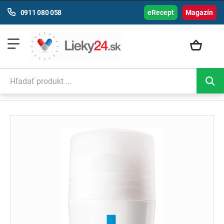
0911 080 058
eRecept
Magazín