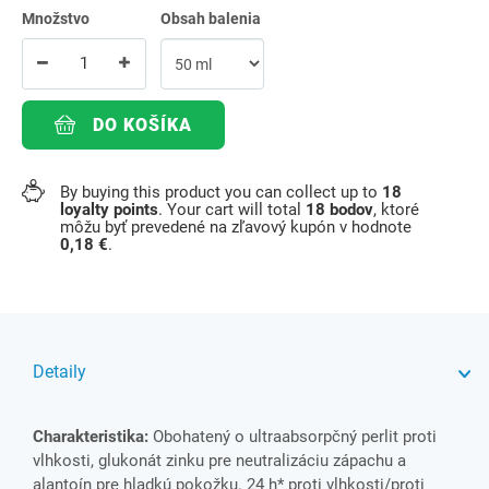
Množstvo
Obsah balenia
DO KOŠÍKA
By buying this product you can collect up to
18
loyalty points
. Your cart will total
18
bodov
, ktoré
môžu byť prevedené na zľavový kupón v hodnote
0,18 €
.
Detaily
Charakteristika:
Obohatený o ultraabsorpčný perlit proti
vlhkosti, glukonát zinku pre neutralizáciu zápachu a
alantoín pre hladkú pokožku. 24 h* proti vlhkosti/proti