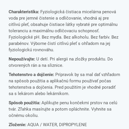
Charakteristika:
Fyziologická čistiaca micelárna penová
voda pre j
emné čistenie a odličovanie, vhodná aj pre
citlivú pleť,
obsahuje čistiace látky vybraté pre optimálnu
toleranciu a maximálnu odličovaciu schopnosť.
Fyziologické pH. Bez mydla. Bez alkoholu. Bez farbív. Bez
parabénov. Výborne čistí citlivú pleť s ohľadom na jej
fyziologickú rovnováhu.
Nepoužívajte:
U detí. Pri alergii na zložky produktu. Do
otvorených rán a na sliznice.
Tehotenstvo a dojčenie:
Prípravok by sa mal dať vzhľadom
na spôsob použitia a aplikačnú formu používať počas
tehotenstva a dojčenia. Pred použitím je vhodné poradiť
sa s lekárom alebo lekárnikom.
Spôsob použitia:
Aplikujte penu končekmi prstov na celú
tvár. Zľahka masírujte a potom opláchnite. Vyhnite sa
očnému okoliu.
Zloženie:
AQUA / WATER, DIPROPYLENE