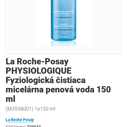
La Roche-Posay
PHYSIOLOGIQUE
Fyziologická čistiaca
micelárna penová voda 150
ml
(M3558001) 1x150 ml
La Roche Posay
Kód tovaru:
T09543