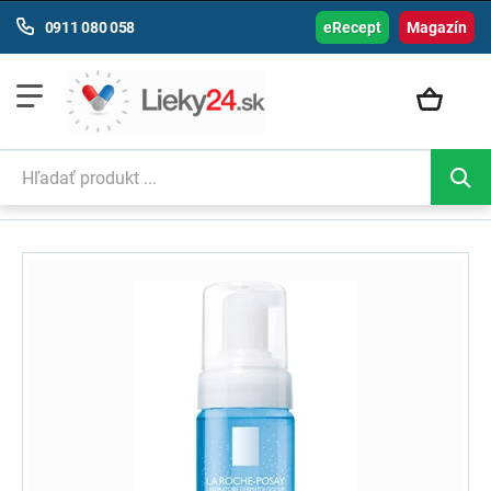
0911 080 058
eRecept
Magazín