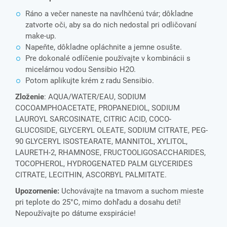
Ráno a večer naneste na navlhčenú tvár; dôkladne
zatvorte oči, aby sa do nich nedostal pri odličovaní
make-up.
Napeňte, dôkladne opláchnite a jemne osušte.
Pre dokonalé odlíčenie používajte v kombinácii s
micelárnou vodou Sensibio H2O.
Potom aplikujte krém z radu Sensibio.
Zloženie
: AQUA/WATER/EAU, SODIUM
COCOAMPHOACETATE, PROPANEDIOL, SODIUM
LAUROYL SARCOSINATE, CITRIC ACID, COCO-
GLUCOSIDE, GLYCERYL OLEATE, SODIUM CITRATE, PEG-
90 GLYCERYL ISOSTEARATE, MANNITOL, XYLITOL,
LAURETH-2, RHAMNOSE, FRUCTOOLIGOSACCHARIDES,
TOCOPHEROL, HYDROGENATED PALM GLYCERIDES
CITRATE, LECITHIN, ASCORBYL PALMITATE.
Upozornenie:
Uchovávajte na tmavom a suchom mieste
pri teplote do 25°C, mimo dohľadu a dosahu detí!
Nepoužívajte po dátume exspirácie!