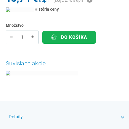
s dph
s dph
História ceny
Množstvo
DO KOŠÍKA
Súvisiace akcie
Detaily