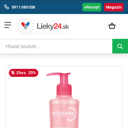
0911 080 058
eRecept
Magazín
25%
Zľava