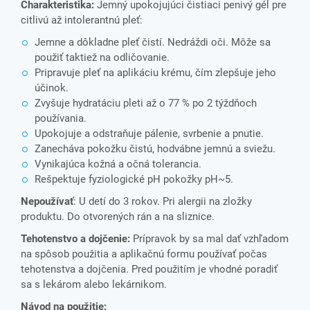
Charakteristika:
Jemný upokojujúci čistiaci penivý gél pre
citlivú až intolerantnú pleť:
Jemne a dôkladne pleť čistí. Nedráždi oči. Môže sa
použiť taktiež na odličovanie.
Pripravuje pleť na aplikáciu krému, čím zlepšuje jeho
účinok.
Zvyšuje hydratáciu pleti až o 77 % po 2 týždňoch
používania.
Upokojuje a odstraňuje pálenie, svrbenie a pnutie.
Zanecháva pokožku čistú, hodvábne jemnú a sviežu.
Vynikajúca kožná a očná tolerancia.
Rešpektuje fyziologické pH pokožky pH~5.
Nepoužívať
: U detí do 3 rokov. Pri alergii na zložky
produktu. Do otvorených rán a na sliznice.
Tehotenstvo a dojčenie:
Prípravok by sa mal dať vzhľadom
na spôsob použitia a aplikačnú formu používať počas
tehotenstva a dojčenia. Pred použitím je vhodné poradiť
sa s lekárom alebo lekárnikom.
Návod na použitie: