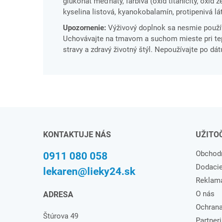
glukonát meďnatý, farbivá (oxid titaničitý, oxid
kyselina listová, kyanokobalamín, protipenivá lát
Upozornenie:
Výživový doplnok sa nesmie použí
Uchovávajte na tmavom a suchom mieste pri tepl
stravy a zdravý životný štýl. Nepoužívajte po dá
KONTAKTUJE NÁS
UŽITO
Obchod
0911 080 058
Dodaci
lekaren@lieky24.sk
Reklam
O nás
ADRESA
Ochrana
Štúrova 49
Partneri