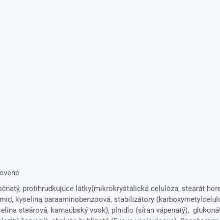
novené
nočnatý, protihrudkujúce látky(mikrokryštalická celulóza, stearát hor
namid, kyselina paraaminobenzoová, stabilizátory (karboxymetylcelul
selina steárová, karnaubský vosk), plnidlo (síran vápenatý), glukon