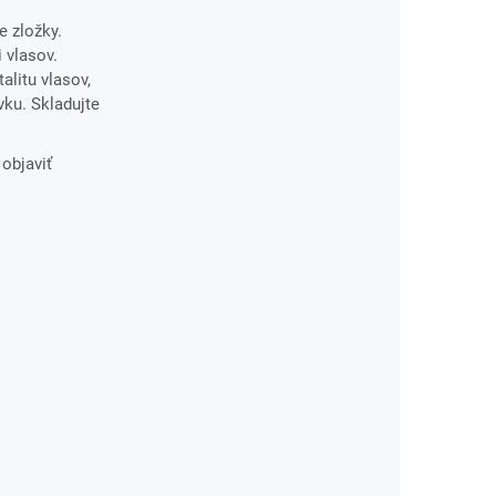
e zložky.
 vlasov.
litu vlasov,
vku. Skladujte
 objaviť