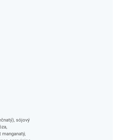
ečnatý), sójový
óza,
át manganatý,