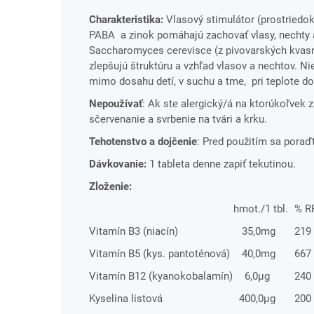
Charakteristika:
Vlasový stimulátor (prostriedok
PABA a zinok pomáhajú zachovať vlasy, nechty 
Saccharomyces cerevisce (z pivovarských kvasní
zlepšujú štruktúru a vzhľad vlasov a nechtov. N
mimo dosahu detí, v suchu a tme, pri teplote do
Nepoužívať
: Ak ste alergický/á na ktorúkoľvek z
sčervenanie a svrbenie na tvári a krku.
Tehotenstvo a dojčenie
: Pred použitím sa poraď
Dávkovanie:
1 tableta denne zapiť tekutinou.
Zloženie:
hmot./1 tbl.
% R
Vitamín B3 (niacín)
35,0mg
219
Vitamín B5 (kys. pantoténová)
40,0mg
667
Vitamín B12 (kyanokobalamín)
6,0µg
240
Kyselina listová
400,0µg
200