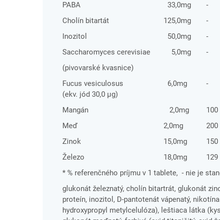
PABA
33,0mg
-
Cholín bitartát
125,0mg
-
Inozitol
50,0mg
-
Saccharomyces cerevisiae
5,0mg
-
(pivovarské kvasnice)
Fucus vesiculosus
6,0mg
-
(ekv. jód 30,0 µg)
Mangán
2,0mg
100
Meď
2,0mg
200
Zinok
15,0mg
150
Železo
18,0mg
129
* % referenčného príjmu v 1 tablete, - nie je sta
glukonát železnatý, cholín bitartrát, glukonát zi
proteín, inozitol, D-pantotenát vápenatý, nikotí
hydroxypropyl metylcelulóza), leštiaca látka (ky