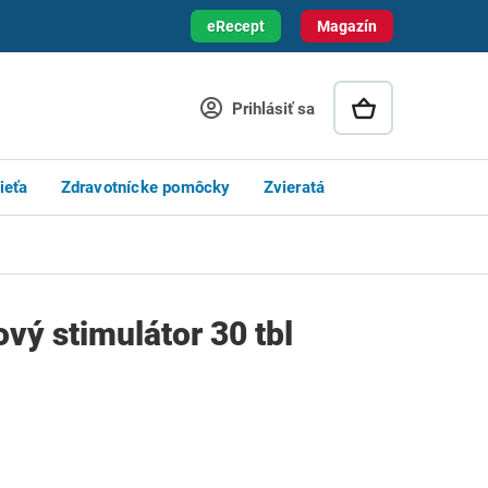
eRecept
Magazín
Prihlásiť sa
ieťa
Zdravotnícke pomôcky
Zvieratá
vý stimulátor 30 tbl