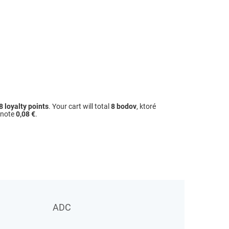
8
loyalty points
. Your cart will total
8
bodov
, ktoré
dnote
0,08 €
.
ADC