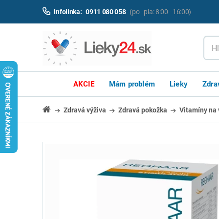
Infolinka:
0911 080 058
(po - pia: 8:00 - 16:00)
AKCIE
Mám problém
Lieky
Zdra
Zdravá výživa
Zdravá pokožka
Vitamíny na 