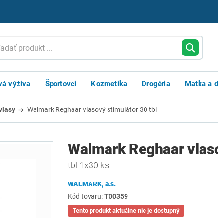
vá výživa
Športovci
Kozmetika
Drogéria
Matka a d
vlasy
Walmark Reghaar vlasový stimulátor 30 tbl
Walmark Reghaar vlaso
tbl 1x30 ks
WALMARK, a.s.
Kód tovaru:
T00359
Tento produkt aktuálne nie je dostupný