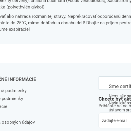
 železitý červený), chaluha bublinatá (Fucus vesiculosus), Saccharom
ka (polyethylén glykol).
vať ako náhrada rozmanitej stravy. Neprekračovať odporúčanú denn
ote do 25°C, mimo dohľadu a dosahu detí! Dbajte na príjem pestre
tume exspirácie!
ČNÉ INFORMÁCIE
Sme certi
né podmienky
Nemusíte sa 
e podmienky
Chcete byť ak
Naša lekáreň
Prihláste sa na 
ácie
ústavom pre 
 osobných údajov