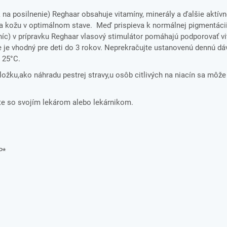
 na posilnenie) Reghaar obsahuje vitamíny, minerály a ďalšie aktívn
a kožu v optimálnom stave. Meď prispieva k normálnej pigmentácii
c) v prípravku Reghaar vlasový stimulátor pomáhajú podporovať vita
ie je vhodný pre deti do 3 rokov. Neprekračujte ustanovenú dennú dá
 25°C.
ložku,ako náhradu pestrej stravy,u osôb citlivých na niacín sa môže
te so svojím lekárom alebo lekárnikom.
P*