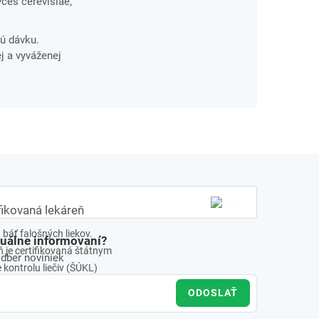
yces cerevisiae,
ú dávku.
j a vyváženej
fikovaná lekáreň
báť falošných liekov.
tuálne informovaní?
 je certifikovaná štátnym
odber noviniek
kontrolu liečiv (ŠÚKL)
ODOSLAŤ