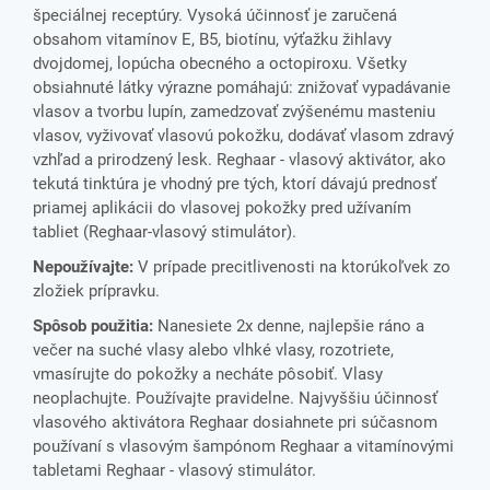
špeciálnej receptúry. Vysoká účinnosť je zaručená
obsahom vitamínov E, B5, biotínu, výťažku žihlavy
dvojdomej, lopúcha obecného a octopiroxu. Všetky
obsiahnuté látky výrazne pomáhajú: znižovať vypadávanie
vlasov a tvorbu lupín, zamedzovať zvýšenému masteniu
vlasov, vyživovať vlasovú pokožku, dodávať vlasom zdravý
vzhľad a prirodzený lesk. Reghaar - vlasový aktivátor, ako
tekutá tinktúra je vhodný pre tých, ktorí dávajú prednosť
priamej aplikácii do vlasovej pokožky pred užívaním
tabliet (Reghaar-vlasový stimulátor).
Nepoužívajte:
V prípade precitlivenosti na ktorúkoľvek zo
zložiek prípravku.
Spôsob použitia:
Nanesiete 2x denne, najlepšie ráno a
večer na suché vlasy alebo vlhké vlasy, rozotriete,
vmasírujte do pokožky a necháte pôsobiť. Vlasy
neoplachujte. Používajte pravidelne. Najvyššiu účinnosť
vlasového aktivátora Reghaar dosiahnete pri súčasnom
používaní s vlasovým šampónom Reghaar a vitamínovými
tabletami Reghaar - vlasový stimulátor.