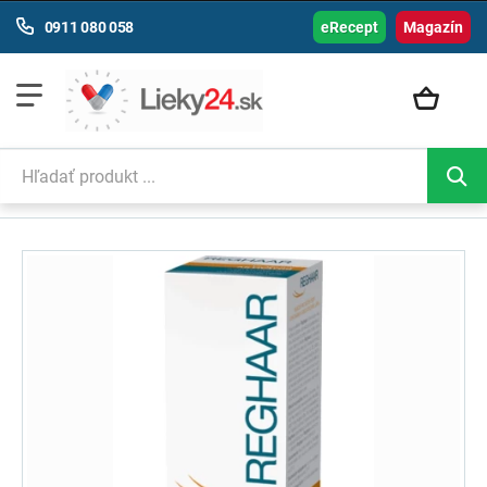
0911 080 058
eRecept
Magazín