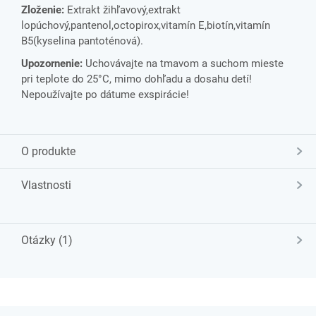
Zloženie:
Extrakt žihľavový,extrakt
lopúchový,pantenol,octopirox,vitamín E,biotín,vitamín
B5(kyselina pantoténová).
Upozornenie:
Uchovávajte na tmavom a suchom mieste
pri teplote do 25°C, mimo dohľadu a dosahu detí!
Nepoužívajte po dátume exspirácie!
O produkte
Vlastnosti
Otázky (1)