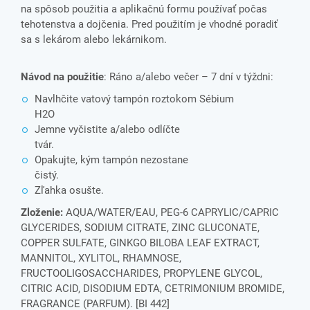
na spôsob použitia a aplikačnú formu používať počas
tehotenstva a dojčenia. Pred použitím je vhodné poradiť
sa s lekárom alebo lekárnikom.
Návod na použitie
: Ráno a/alebo večer – 7 dní v týždni:
Navlhčite vatový tampón roztokom Sébium
H2
Jemne vyčistite a/alebo odlíčte
tvár
Opakujte, kým tampón nezostane
čistý
Zľahka osušte.
Zloženie:
AQUA/WATER/EAU, PEG-6 CAPRYLIC/CAPRIC
GLYCERIDES, SODIUM CITRATE, ZINC GLUCONATE,
COPPER SULFATE, GINKGO BILOBA LEAF EXTRACT,
MANNITOL, XYLITOL, RHAMNOSE,
FRUCTOOLIGOSACCHARIDES, PROPYLENE GLYCOL,
CITRIC ACID, DISODIUM EDTA, CETRIMONIUM BROMIDE,
FRAGRANCE (PARFUM). [BI 442]