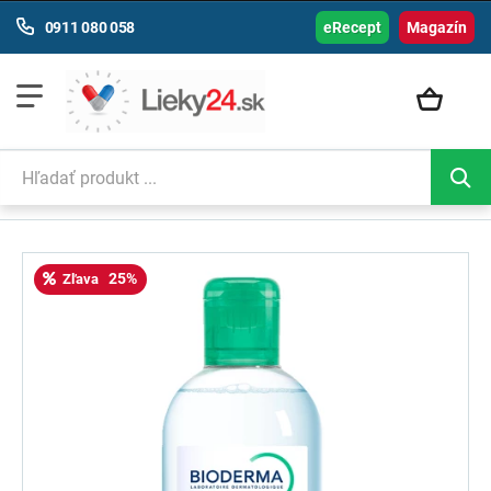
0911 080 058
eRecept
Magazín
25%
Zľava