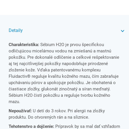
Detaily
Charakteristika:
Sébium H2O je prvou špecifickou
odličujúcou micelárnou vodou na zmiešanú a mastnú
pokožku. Pre dokonalé odlíčenie a celkové rešpektovanie
aj tej najcitlivejšej pokožky napodobňuje prirodzené
zloženie kože. Vďaka patentovanému komplexu
Fluidactiv® reguluje kvalitu kožného mazu, čím zabraňuje
upchávaniu pórov a upokojuje pokožku. Je obohatená o
čiastiace zložky, glukonát zinočnatý a síran meďnatý.
Sébium H2O čistí pokožku a reguluje tvorbu kožného
mazu.
Nepoužívať:
U detí do 3 rokov. Pri alergii na zložky
produktu. Do otvorených rán a na sliznice.
Tehotenstvo a dojčenie:
Prípravok by sa mal dať vzhľadom