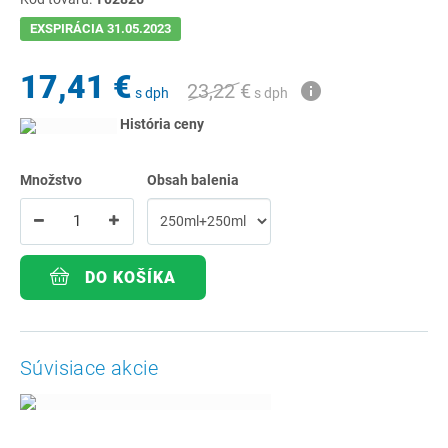
EXSPIRÁCIA 31.05.2023
17,41 €
23,22 €
s dph
s dph
História ceny
Množstvo
Obsah balenia
DO KOŠÍKA
Súvisiace akcie