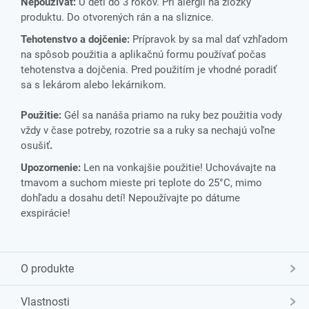
Nepoužívať:
U detí do 3 rokov. Pri alergii na zložky
produktu. Do otvorených rán a na sliznice.
Tehotenstvo a dojčenie:
Prípravok by sa mal dať vzhľadom
na spôsob použitia a aplikačnú formu používať počas
tehotenstva a dojčenia. Pred použitím je vhodné poradiť
sa s lekárom alebo lekárnikom.
Použitie:
Gél sa nanáša priamo na ruky bez použitia vody
vždy v čase potreby, rozotrie sa a ruky sa nechajú voľne
osušiť
.
Upozornenie:
Len na vonkajšie použitie! Uchovávajte na
tmavom a suchom mieste pri teplote do 25°C, mimo
dohľadu a dosahu detí! Nepoužívajte po dátume
exspirácie!
O produkte
Vlastnosti