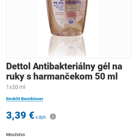
Dettol Antibakteriálny gél na
ruky s harmančekom 50 ml
1x50 ml
Reckitt Benckinser
3,39 €
s dph
Množstvo