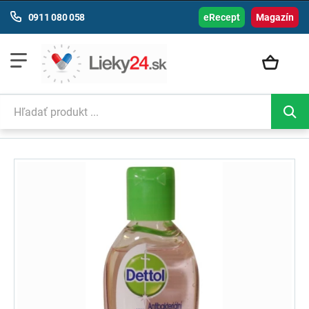
0911 080 058
eRecept
Magazín